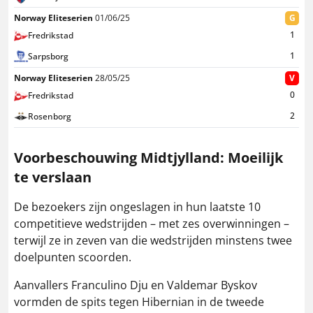
Norway Eliteserien
01/06/25
G
1
Fredrikstad
1
Sarpsborg
Norway Eliteserien
28/05/25
V
0
Fredrikstad
2
Rosenborg
Voorbeschouwing Midtjylland: Moeilijk
te verslaan
De bezoekers zijn ongeslagen in hun laatste 10
competitieve wedstrijden – met zes overwinningen –
terwijl ze in zeven van die wedstrijden minstens twee
doelpunten scoorden.
Aanvallers Franculino Dju en Valdemar Byskov
vormden de spits tegen Hibernian in de tweede