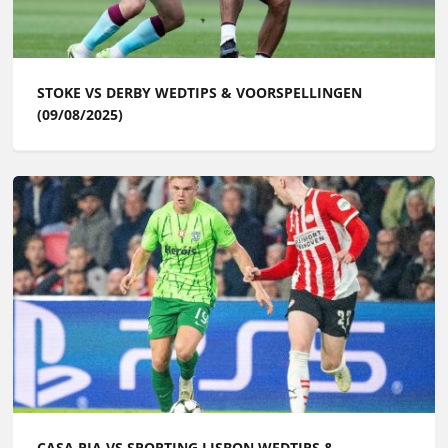
STOKE VS DERBY WEDTIPS & VOORSPELLINGEN
(09/08/2025)
CASA PIA VS SPORTING LISBON WEDTIPS &