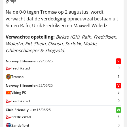
gelijk.
Na de 0-0 tegen Tromsø op 2 augustus, wordt
verwacht dat de verdediging opnieuw zal bestaan uit
Simen Rafn, Ulrik Fredriksen en Maxwell Woledzi.
Verwachte opstelling:
Birkso (GK), Rafn, Fredriksen,
Woledzi, Eid, Shein, Owusu, Sorlokk, Molde,
Ohlenschlaeger & Skogvold.
Norway Eliteserien
29/06/25
V
0
Fredrikstad
1
Tromso
Norway Eliteserien
22/06/25
V
3
Viking FK
0
Fredrikstad
Club Friendly List
15/06/25
W
4
Fredrikstad
0
Sandefjord