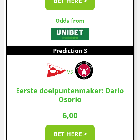
BET HERE >
Odds from
Prediction 3
VS
Eerste doelpuntenmaker: Dario
Osorio
6,00
BET HERE >