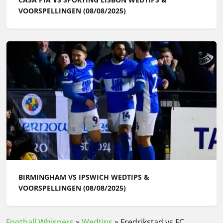
VOORSPELLINGEN (08/08/2025)
BIRMINGHAM VS IPSWICH WEDTIPS &
VOORSPELLINGEN (08/08/2025)
Football Whispers
»
Wedtips
»
Fredrikstad vs FC