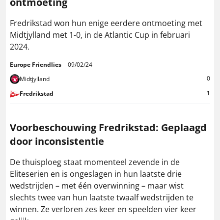
ontmoeting
Fredrikstad won hun enige eerdere ontmoeting met
Midtjylland met 1-0, in de Atlantic Cup in februari
2024.
Europe Friendlies
09/02/24
0
Midtjylland
1
Fredrikstad
Voorbeschouwing Fredrikstad: Geplaagd
door inconsistentie
De thuisploeg staat momenteel zevende in de
Eliteserien en is ongeslagen in hun laatste drie
wedstrijden – met één overwinning – maar wist
slechts twee van hun laatste twaalf wedstrijden te
winnen. Ze verloren zes keer en speelden vier keer