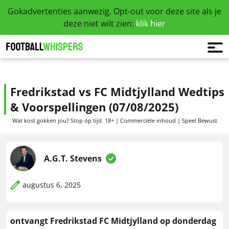
Gokadvertenties aanwezig. Opt-out voor deze site als je
deze niet wilt zien:
klik hier
Fredrikstad vs FC Midtjylland Wedtips
& Voorspellingen (07/08/2025)
Wat kost gokken jou? Stop op tijd. 18+ | Commerciële inhoud | Speel Bewust
A.G.T. Stevens
augustus 6, 2025
ontvangt Fredrikstad FC Midtjylland op donderdag