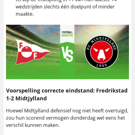
wedstrijden slechts één doelpunt of minder
maakte.
Voorspelling correcte eindstand: Fredrikstad
1-2 Midtjylland
Hoewel Midtjylland defensief nog niet heeft overtuigd,
zou hun scorend vermogen donderdag wel eens het
verschil kunnen maken.