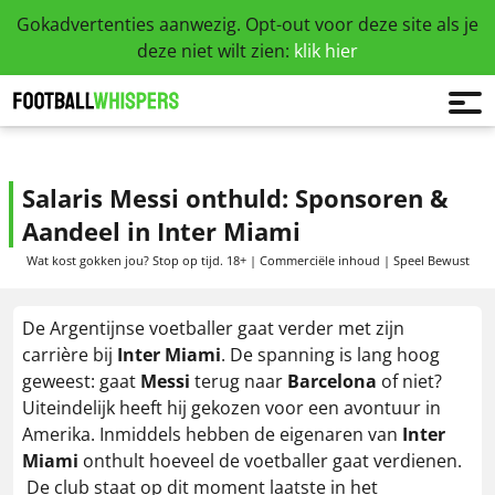
Gokadvertenties aanwezig. Opt-out voor deze site als je
deze niet wilt zien:
klik hier
Salaris Messi onthuld: Sponsoren &
Aandeel in Inter Miami
Wat kost gokken jou? Stop op tijd. 18+ | Commerciële inhoud | Speel Bewust
De Argentijnse voetballer gaat verder met zijn
carrière bij
Inter Miami
. De spanning is lang hoog
geweest: gaat
Messi
terug naar
Barcelona
of niet?
Uiteindelijk heeft hij gekozen voor een avontuur in
Amerika. Inmiddels hebben de eigenaren van
Inter
Miami
onthult hoeveel de voetballer gaat verdienen.
De club staat op dit moment laatste in het