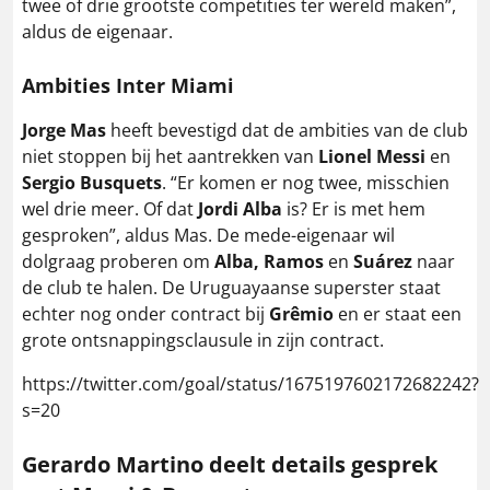
twee of drie grootste competities ter wereld maken”,
aldus de eigenaar.
Ambities Inter Miami
Jorge Mas
heeft bevestigd dat de ambities van de club
niet stoppen bij het aantrekken van
Lionel Messi
en
Sergio Busquets
. “Er komen er nog twee, misschien
wel drie meer. Of dat
Jordi Alba
is? Er is met hem
gesproken”, aldus Mas. De mede-eigenaar wil
dolgraag proberen om
Alba, Ramos
en
Suárez
naar
de club te halen. De Uruguayaanse superster staat
echter nog onder contract bij
Grêmio
en er staat een
grote ontsnappingsclausule in zijn contract.
https://twitter.com/goal/status/1675197602172682242?
s=20
Gerardo Martino deelt details gesprek