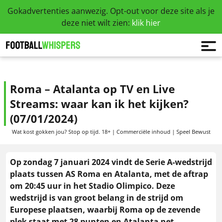
Gokadvertenties aanwezig. Opt-out voor deze site als je
deze niet wilt zien:
klik hier
Roma – Atalanta op TV en Live
Streams: waar kan ik het kijken?
(07/01/2024)
Wat kost gokken jou? Stop op tijd. 18+ | Commerciële inhoud | Speel Bewust
Op zondag 7 januari 2024 vindt de Serie A-wedstrijd
plaats tussen AS Roma en Atalanta, met de aftrap
om 20:45 uur in het Stadio Olimpico. Deze
wedstrijd is van groot belang in de strijd om
Europese plaatsen, waarbij Roma op de zevende
plek staat met 28 punten en Atalanta net