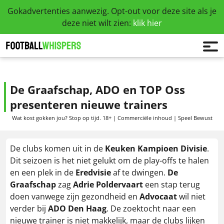
Gokadvertenties aanwezig. Opt-out voor deze site als je
deze niet wilt zien:
klik hier
De Graafschap, ADO en TOP Oss
presenteren nieuwe trainers
Wat kost gokken jou? Stop op tijd. 18+ | Commerciële inhoud | Speel Bewust
De clubs komen uit in de
Keuken Kampioen Divisie
.
Dit seizoen is het niet gelukt om de play-offs te halen
en een plek in de
Eredvisie
af te dwingen.
De
Graafschap
zag
Adrie Poldervaart
een stap terug
doen vanwege zijn gezondheid en
Advocaat
wil niet
verder bij
ADO Den Haag
. De zoektocht naar een
nieuwe trainer is niet makkelijk, maar de clubs lijken