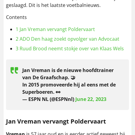
geslaagd. Dit is het laatste voetbalnieuws.
Contents
1
Jan Vreman vervangt Poldervaart
2
ADO Den haag zoekt opvolger van Advocaat
3
Ruud Brood neemt stokje over van Klaas Wels
Jan Vreman is de nieuwe hoofdtrainer
van De Graafschap. 🤝
In 2015 promoveerde hij al eens met de
Superboeren. 👀
— ESPN NL (@ESPNnl)
June 22, 2023
Jan Vreman vervangt Poldervaart
Vreman
is 57 jaar oud en is eerder actief geweest bij