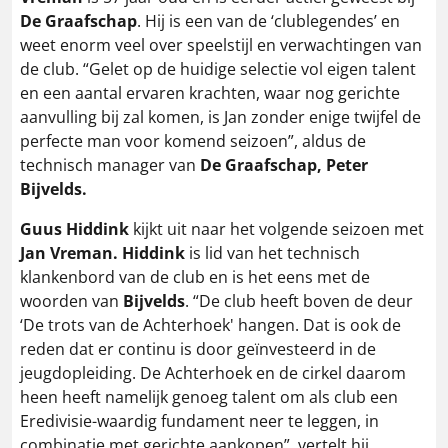
De Graafschap
. Hij is een van de ‘clublegendes’ en
weet enorm veel over speelstijl en verwachtingen van
de club. “Gelet op de huidige selectie vol eigen talent
en een aantal ervaren krachten, waar nog gerichte
aanvulling bij zal komen, is Jan zonder enige twijfel de
perfecte man voor komend seizoen”, aldus de
technisch manager van
De Graafschap, Peter
Bijvelds.
Guus Hiddink
kijkt uit naar het volgende seizoen met
Jan Vreman. Hiddink
is lid van het technisch
klankenbord van de club en is het eens met de
woorden van
Bijvelds
. “De club heeft boven de deur
‘De trots van de Achterhoek' hangen. Dat is ook de
reden dat er continu is door geïnvesteerd in de
jeugdopleiding. De Achterhoek en de cirkel daarom
heen heeft namelijk genoeg talent om als club een
Eredivisie-waardig fundament neer te leggen, in
combinatie met gerichte aankopen”, vertelt hij.