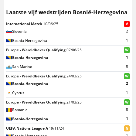
Laatste vijf wedstrijden Bosnië-Herzegovina
International Match
10/06/25
V
2
Slovenia
1
Bosnia-Herzegovina
Europe - Wereldbeker Qualifying
07/06/25
W
1
Bosnia-Herzegovina
0
San Marino
Europe - Wereldbeker Qualifying
24/03/25
W
2
Bosnia-Herzegovina
1
Cyprus
Europe - Wereldbeker Qualifying
21/03/25
W
0
Romania
1
Bosnia-Herzegovina
UEFA Nations League A
19/11/24
G
1
Bosnia-Herzegovina