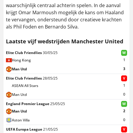
waarschijnlijk centraal achterin spelen.
In de aanval
krijgt Omar Marmoush mogelijk de kans om Haaland
te vervangen, ondersteund door creatieve krachten
als Phil Foden en Bernardo Silva.
​
Laatste vijf wedstrijden Manchester United
Elite Club Friendlies
30/05/25
W
1
Hong Kong
3
Man Utd
Elite Club Friendlies
28/05/25
V
1
ASEAN All Stars
0
Man Utd
England Premier League
25/05/25
W
2
Man Utd
0
Aston Villa
UEFA Europa League
21/05/25
V