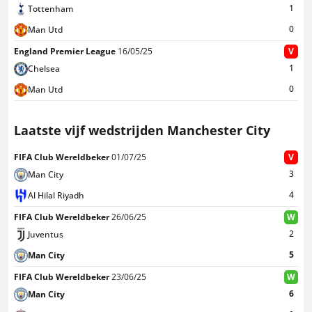
1
Tottenham
0
Man Utd
England Premier League
16/05/25
V
1
Chelsea
0
Man Utd
Laatste vijf wedstrijden Manchester City
FIFA Club Wereldbeker
01/07/25
V
3
Man City
4
Al Hilal Riyadh
FIFA Club Wereldbeker
26/06/25
W
2
Juventus
5
Man City
FIFA Club Wereldbeker
23/06/25
W
6
Man City