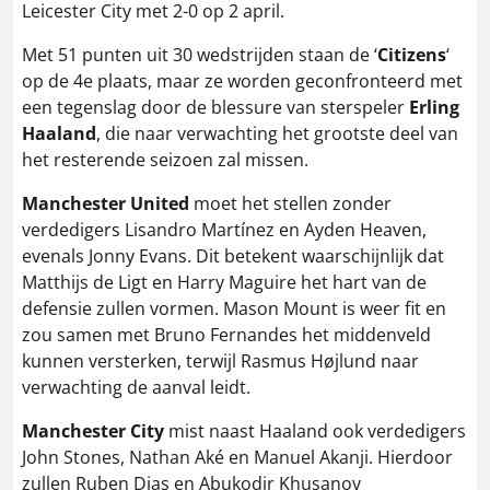
Leicester City met 2-0 op 2 april.
Met 51 punten uit 30 wedstrijden staan de ‘
Citizens
‘
op de 4e plaats, maar ze worden geconfronteerd met
een tegenslag door de blessure van sterspeler
Erling
Haaland
, die naar verwachting het grootste deel van
het resterende seizoen zal missen.
Manchester United
moet het stellen zonder
verdedigers Lisandro Martínez en Ayden Heaven,
evenals Jonny Evans.
Dit betekent waarschijnlijk dat
Matthijs de Ligt en Harry Maguire het hart van de
defensie zullen vormen.
Mason Mount is weer fit en
zou samen met Bruno Fernandes het middenveld
kunnen versterken, terwijl Rasmus Højlund naar
verwachting de aanval leidt.
Manchester City
mist naast Haaland ook verdedigers
John Stones, Nathan Aké en Manuel Akanji.
Hierdoor
zullen Ruben Dias en Abukodir Khusanov