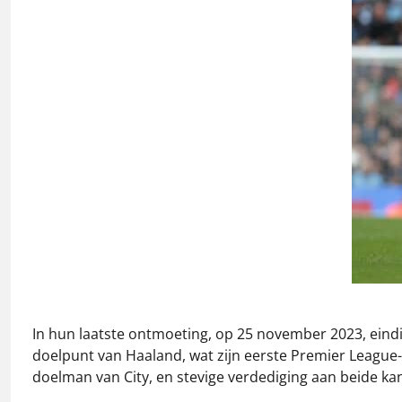
In hun laatste ontmoeting, op 25 november 2023, eindig
doelpunt van Haaland, wat zijn eerste Premier Leagu
doelman van City, en stevige verdediging aan beide kanten