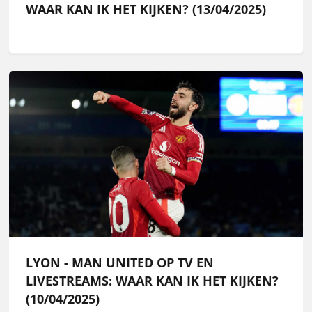
WAAR KAN IK HET KIJKEN? (13/04/2025)
LYON - MAN UNITED OP TV EN
LIVESTREAMS: WAAR KAN IK HET KIJKEN?
(10/04/2025)