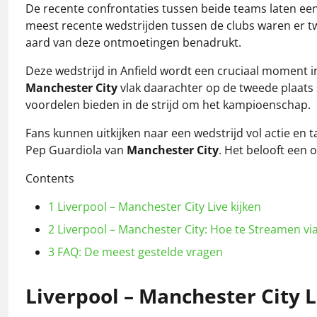
De recente confrontaties tussen beide teams laten een v
meest recente wedstrijden tussen de clubs waren er 
aard van deze ontmoetingen benadrukt​​.
Deze wedstrijd in Anfield wordt een cruciaal moment i
Manchester City
vlak daarachter op de tweede plaats 
voordelen bieden in de strijd om het kampioenschap​​.
Fans kunnen uitkijken naar een wedstrijd vol actie en
Pep Guardiola van
Manchester City
. Het belooft een 
Contents
1
Liverpool – Manchester City Live kijken
2
Liverpool – Manchester City: Hoe te Streamen via
3
FAQ: De meest gestelde vragen
Liverpool – Manchester City
L