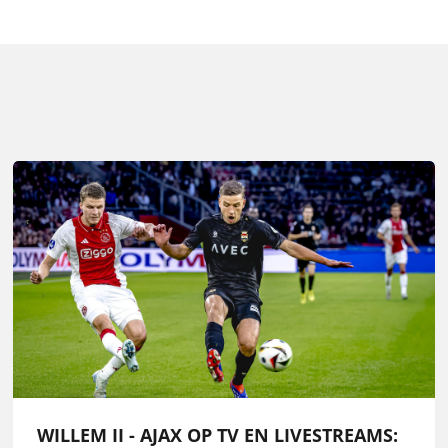
WILLEM II - AJAX OP TV EN LIVESTREAMS: