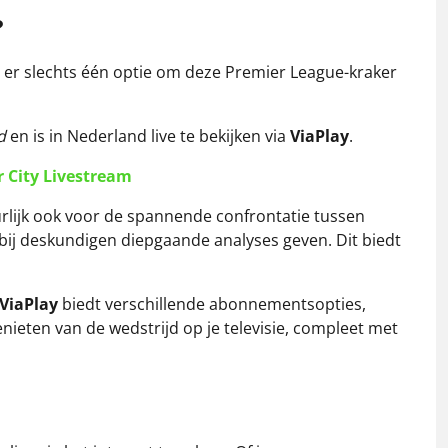
?
is er slechts één optie om deze Premier League-kraker
d
en is in Nederland live te bekijken via
ViaPlay
.
r City Livestream
urlijk ook voor de spannende confrontatie tussen
ij deskundigen diepgaande analyses geven. Dit biedt
ViaPlay
biedt verschillende abonnementsopties,
ieten van de wedstrijd op je televisie, compleet met