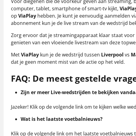
Voor diegenen die de voorkeur geven aan streaming, 
computer, tablet, smartphone of smart-tv kijkt,
ViaPla
op
ViaPlay
hebben. Je kunt je eenvoudig aanmelden vi
abonnement kun je de live stream van de wedstrijd bek
Zorg ervoor dat je streamingapparaat klaar staat voor 
genieten van een vloeiende livestream van deze topwed
Met
ViaPlay
kun je de wedstrijd tussen
Liverpool
vs
M
dat je geen moment mist van de actie op het veld.
FAQ: De meest gestelde vrag
Zijn er meer Live-wedstrijden te bekijken vand
Jazeker! Klik op de volgende link om te kijken welke w
Wat is het laatste voetbalnieuws?
Klik op de volgende link om het laatste voetbalnieuws 