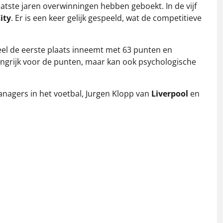
aatste jaren overwinningen hebben geboekt. In de vijf
ity
. Er is een keer gelijk gespeeld, wat de competitieve
 de eerste plaats inneemt met 63 punten en
langrijk voor de punten, maar kan ook psychologische
anagers in het voetbal, Jurgen Klopp van
Liverpool
en