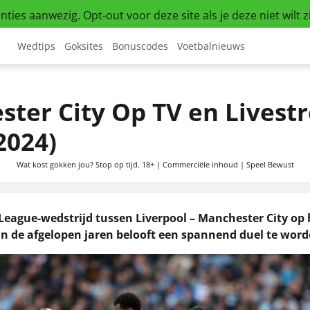
ties aanwezig. Opt-out voor deze site als je deze niet wilt z
Wedtips
Goksites
Bonuscodes
Voetbalnieuws
Beste Goksites
Bet365 Bonuscode
iDEAL Bookmakers
Unibet Promotiecode
ster City Op TV en Livest
Online Casino Nederland
Circus Promotiecode
2024)
Casino777 Promotiecode
Wat kost gokken jou? Stop op tijd. 18+ | Commerciële inhoud | Speel Bewust
ZEBet Bonuscode
Toto Promotiecode
League-wedstrijd tussen Liverpool – Manchester City op
an de afgelopen jaren belooft een spannend duel te word
Jack’s Casino bonus code