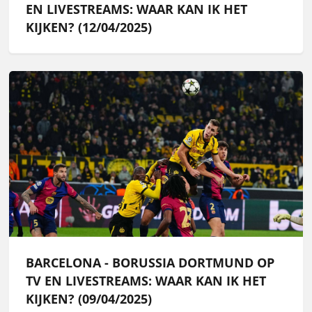
EN LIVESTREAMS: WAAR KAN IK HET
KIJKEN? (12/04/2025)
BARCELONA - BORUSSIA DORTMUND OP
TV EN LIVESTREAMS: WAAR KAN IK HET
KIJKEN? (09/04/2025)