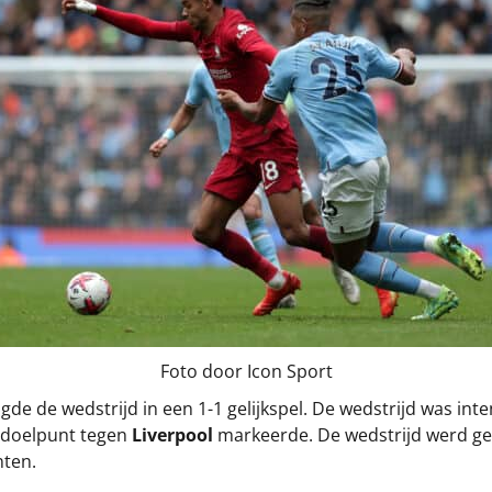
Foto door Icon Sport
de de wedstrijd in een 1-1 gelijkspel. De wedstrijd was int
e-doelpunt tegen
Liverpool
markeerde. De wedstrijd werd ge
​​​​.