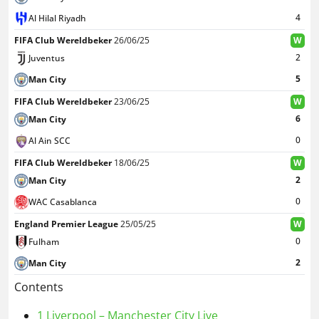
4
Al Hilal Riyadh
FIFA Club Wereldbeker
26/06/25
W
2
Juventus
5
Man City
FIFA Club Wereldbeker
23/06/25
W
6
Man City
0
Al Ain SCC
FIFA Club Wereldbeker
18/06/25
W
2
Man City
0
WAC Casablanca
England Premier League
25/05/25
W
0
Fulham
2
Man City
Contents
1
Liverpool – Manchester City Live