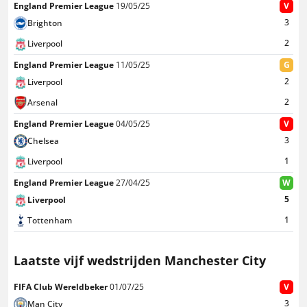
England Premier League
19/05/25
V
3
Brighton
2
Liverpool
England Premier League
11/05/25
G
2
Liverpool
2
Arsenal
England Premier League
04/05/25
V
3
Chelsea
1
Liverpool
England Premier League
27/04/25
W
5
Liverpool
1
Tottenham
Laatste vijf wedstrijden Manchester City
FIFA Club Wereldbeker
01/07/25
V
3
Man City