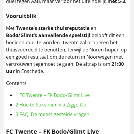
duel tegen AaB, maar verloor het uiteindelijk
met 5-3
.
Vooruitblik
Met
Twente's sterke thuisreputatie
en
Bodø/Glimt’s aanvallende speelstijl
belooft dit een
boeiend duel te worden. Twente zal proberen het
thuisvoordeel te benutten, terwijl de Noren hopen op
een goed resultaat om de return in Noorwegen met
vertrouwen tegemoet te gaan. De aftrap is om
21:00
uur
in Enschede.
Contents
1
FC Twente – FK Bodo/Glimt Live
2
Hoe te Streamen via Ziggo Go
3
FAQ: De meest gestelde vragen
FC Twente – FK Bodo/Glimt Live