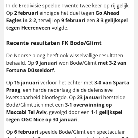
In de Eredivisie speelde Twente twee keer op rij gelijk.
Op
2 februari
eindigde het duel tegen
Go Ahead
Eagles in 2-2
, terwijl op
9 februari
een
3-3 gelijkspel
tegen Heerenveen
volgde.
Recente resultaten FK Bodø/Glimt
De Noorse ploeg heeft ook wisselvallige resultaten
behaald. Op
9 januari
won Bodø/Glimt
met 3-2 van
Fortuna Düsseldorf
.
Op
15 januari
verloor het echter met
3-0 van Sparta
Praag
, een harde nederlaag die de defensieve
kwetsbaarheid blootlegde. Op
23 januari
herstelde
Bodø/Glimt zich met een
3-1 overwinning op
Maccabi Tel Aviv
, gevolgd door een
1-1 gelijkspel
tegen OGC Nice op 30 januari
.
Op
6 februari
speelde Bodø/Glimt een spectaculair