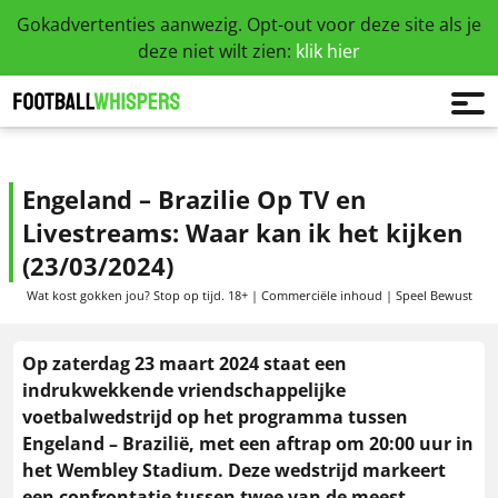
Gokadvertenties aanwezig. Opt-out voor deze site als je
deze niet wilt zien:
klik hier
Engeland – Brazilie Op TV en
Livestreams: Waar kan ik het kijken
(23/03/2024)
Wat kost gokken jou? Stop op tijd. 18+ | Commerciële inhoud | Speel Bewust
Op zaterdag 23 maart 2024 staat een
indrukwekkende vriendschappelijke
voetbalwedstrijd op het programma tussen
Engeland – Brazilië, met een aftrap om 20:00 uur in
het Wembley Stadium. Deze wedstrijd markeert
een confrontatie tussen twee van de meest