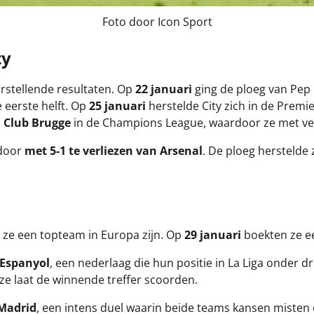
Foto door Icon Sport
ty
urstellende resultaten. Op
22 januari
ging de ploeg van Pep
eerste helft. Op
25 januari
herstelde City zich in de Premi
n Club Brugge
in de Champions League, waardoor ze met ve
 door
met 5-1 te verliezen van Arsenal
. De ploeg herstelde 
 ze een topteam in Europa zijn. Op
29 januari
boekten ze 
 Espanyol
, een nederlaag die hun positie in La Liga onder d
 ze laat de winnende treffer scoorden.
 Madrid
, een intens duel waarin beide teams kansen misten 