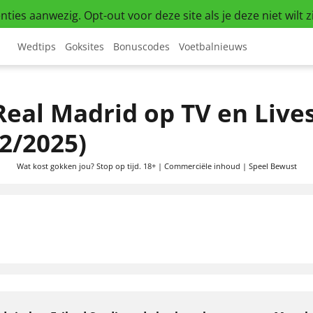
ties aanwezig. Opt-out voor deze site als je deze niet wilt z
Wedtips
Goksites
Bonuscodes
Voetbalnieuws
Beste Goksites
Bet365 Bonuscode
iDEAL Bookmakers
Unibet Promotiecode
Real Madrid op TV en Liv
Online Casino Nederland
Circus Promotiecode
02/2025)
Casino777 Promotiecode
Wat kost gokken jou? Stop op tijd. 18+ | Commerciële inhoud | Speel Bewust
ZEBet Bonuscode
Toto Promotiecode
Jack’s Casino bonus code