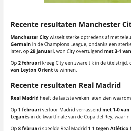
Recente resultaten Manchester Ci
Manchester City
wisselt sterke optredens af met tele
Germain
in de Champions League, ondanks een sterke 
later, op
29 januari
, won City overtuigend
met 3-1 va
Op
2 februari
kreeg City een zware tik in de titelstrijd,
van Leyton Orient
te winnen.
Recente resultaten Real Madrid
Real Madrid
heeft de laatste weken laten zien waarom
Op
1 februari
verloor Madrid verrassend
met 1-0 van
Leganés
in de kwartfinale van de Copa del Rey, waarin
Op
8 februari
speelde Real Madrid
1-1 tegen Atlético