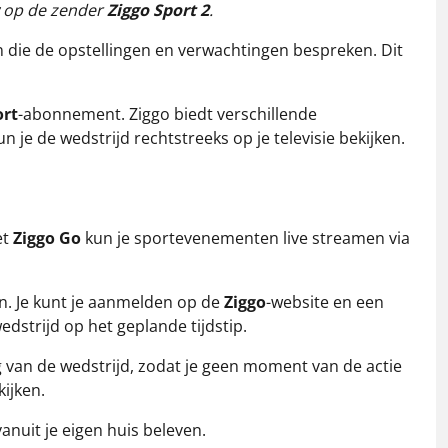
op de zender
Ziggo Sport 2
.
n die de opstellingen en verwachtingen bespreken. Dit
ort
-abonnement. Ziggo biedt verschillende
e de wedstrijd rechtstreeks op je televisie bekijken.
et
Ziggo Go
kun je sportevenementen live streamen via
n. Je kunt je aanmelden op de
Ziggo
-website en een
dstrijd op het geplande tijdstip.
 van de wedstrijd, zodat je geen moment van de actie
ijken.
vanuit je eigen huis beleven.