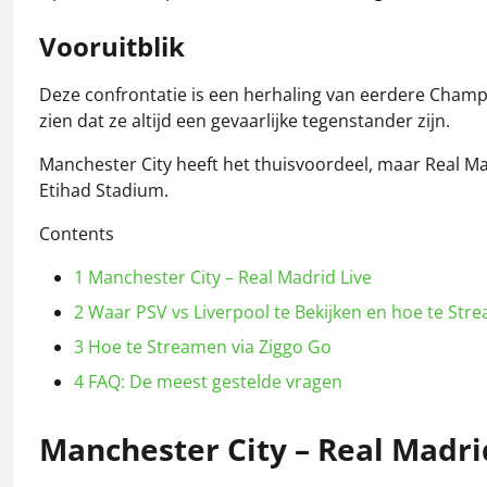
Vooruitblik
Deze confrontatie is een herhaling van eerdere Champ
zien dat ze altijd een gevaarlijke tegenstander zijn.
Manchester City heeft het thuisvoordeel, maar Real 
Etihad Stadium.
Contents
1
Manchester City – Real Madrid Live
2
Waar PSV vs Liverpool te Bekijken en hoe te Str
3
Hoe te Streamen via Ziggo Go
4
FAQ: De meest gestelde vragen
Manchester City – Real Madri