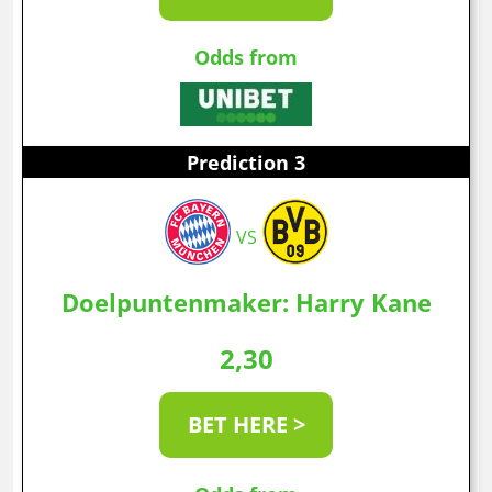
Odds from
Prediction 3
VS
Doelpuntenmaker: Harry Kane
2,30
BET HERE >