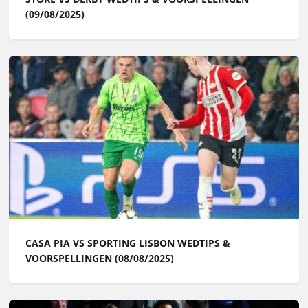
(09/08/2025)
CASA PIA VS SPORTING LISBON WEDTIPS &
VOORSPELLINGEN (08/08/2025)