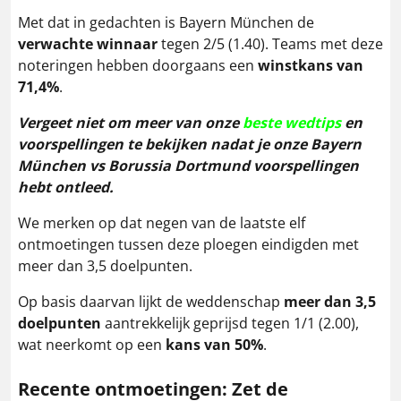
Met dat in gedachten is Bayern München de
verwachte winnaar
tegen 2/5 (1.40). Teams met deze
noteringen hebben doorgaans een
winstkans van
71,4%
.
Vergeet niet om meer van onze
beste wedtips
en
voorspellingen te bekijken nadat je onze Bayern
München vs Borussia Dortmund voorspellingen
hebt ontleed.
We merken op dat negen van de laatste elf
ontmoetingen tussen deze ploegen eindigden met
meer dan 3,5 doelpunten.
Op basis daarvan lijkt de weddenschap
meer dan 3,5
doelpunten
aantrekkelijk geprijsd tegen 1/1 (2.00),
wat neerkomt op een
kans van 50%
.
Recente ontmoetingen: Zet de