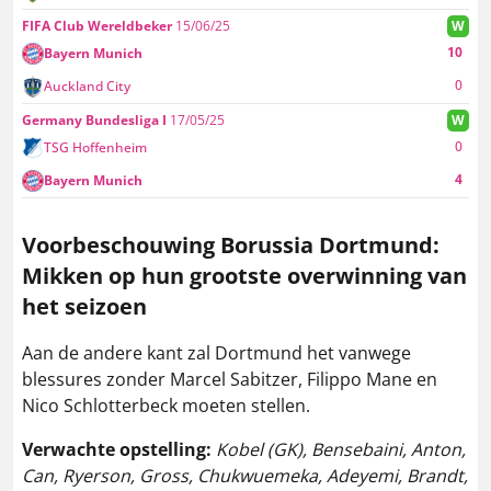
FIFA Club Wereldbeker
15/06/25
W
10
Bayern Munich
0
Auckland City
Germany Bundesliga I
17/05/25
W
0
TSG Hoffenheim
4
Bayern Munich
Voorbeschouwing
Borussia Dortmund
:
Mikken op hun grootste overwinning van
het seizoen
Aan de andere kant zal Dortmund het vanwege
blessures zonder Marcel Sabitzer, Filippo Mane en
Nico Schlotterbeck moeten stellen.
Verwachte opstelling:
Kobel (GK), Bensebaini, Anton,
Can, Ryerson, Gross, Chukwuemeka, Adeyemi, Brandt,