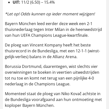
UIT:
11/2 (6.50) – 15.4%
*Let op! Odds kunnen op ieder moment wijzigen!
Bayern München leed eerder deze week een 2-1
thuisnederlaag tegen Inter Milan in de heenwedstrijd
van hun UEFA Champions League-kwartfinale.
De ploeg van Vincent Kompany heeft het beste
thuisrecord in de Bundesliga, met een 12-1-1 (winst-
gelijk-verlies) balans in de Allianz Arena.
Borussia Dortmund, daarentegen, wist slechts vier
overwinningen te boeken in veertien uitwedstrijden
tot nu toe en komt net terug van een pijnlijke 4-0
nederlaag in de Champions League.
Momenteel staat de ploeg van Niko Kovač achtste in
de Bundesliga voorafgaand aan hun ontmoeting met
koploper Bayern München.