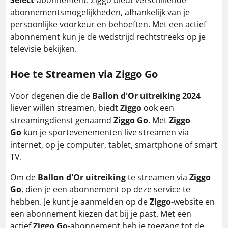
Select
-abonnement. Ziggo biedt verschillende
abonnementsmogelijkheden, afhankelijk van je
persoonlijke voorkeur en behoeften. Met een actief
abonnement kun je de wedstrijd rechtstreeks op je
televisie bekijken.
Hoe te Streamen via Ziggo Go
Voor degenen die de
Ballon d'Or uitreiking 2024
liever willen streamen, biedt
Ziggo
ook een
streamingdienst genaamd
Ziggo Go
. Met
Ziggo
Go
kun je sportevenementen live streamen via
internet, op je computer, tablet, smartphone of smart
TV.
Om de
Ballon d'Or uitreiking
te streamen via
Ziggo
Go
, dien je een abonnement op deze service te
hebben. Je kunt je aanmelden op de
Ziggo
-website en
een abonnement kiezen dat bij je past. Met een
actief
Ziggo Go
-abonnement heb je toegang tot de