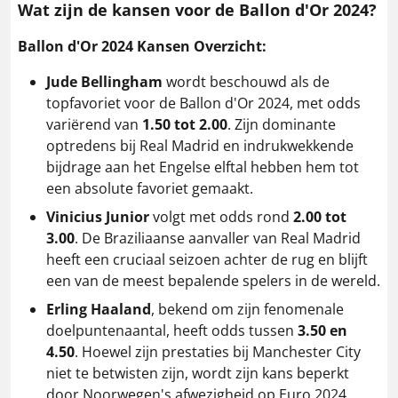
Wat zijn de kansen voor de Ballon d'Or 2024?
Ballon d'Or 2024 Kansen Overzicht:
Jude Bellingham
wordt beschouwd als de
topfavoriet voor de Ballon d'Or 2024, met odds
variërend van
1.50 tot 2.00
. Zijn dominante
optredens bij Real Madrid en indrukwekkende
bijdrage aan het Engelse elftal hebben hem tot
een absolute favoriet gemaakt.
Vinicius Junior
volgt met odds rond
2.00 tot
3.00
. De Braziliaanse aanvaller van Real Madrid
heeft een cruciaal seizoen achter de rug en blijft
een van de meest bepalende spelers in de wereld.
Erling Haaland
, bekend om zijn fenomenale
doelpuntenaantal, heeft odds tussen
3.50 en
4.50
. Hoewel zijn prestaties bij Manchester City
niet te betwisten zijn, wordt zijn kans beperkt
door Noorwegen's afwezigheid op Euro 2024​.