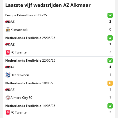
Laatste vijf wedstrijden AZ Alkmaar
Europe Friendlies
28/06/25
W
2
AZ
0
Kilmarnock
Netherlands Eredivisie
25/05/25
W
3
AZ
2
FC Twente
Netherlands Eredivisie
22/05/25
W
4
AZ
1
Heerenveen
Netherlands Eredivisie
18/05/25
G
1
AZ
1
Almere City FC
Netherlands Eredivisie
14/05/25
W
2
FC Twente