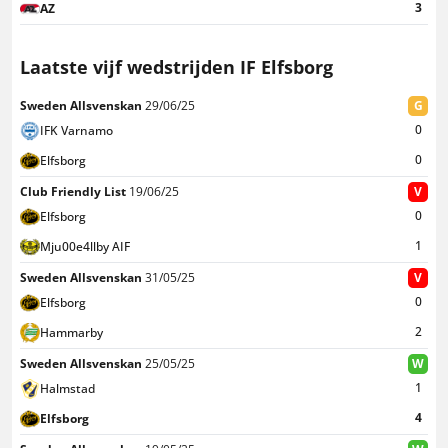
3
AZ
Laatste vijf wedstrijden IF Elfsborg
Sweden Allsvenskan
29/06/25
G
0
IFK Varnamo
0
Elfsborg
Club Friendly List
19/06/25
V
0
Elfsborg
1
Mju00e4llby AIF
Sweden Allsvenskan
31/05/25
V
0
Elfsborg
2
Hammarby
Sweden Allsvenskan
25/05/25
W
1
Halmstad
4
Elfsborg