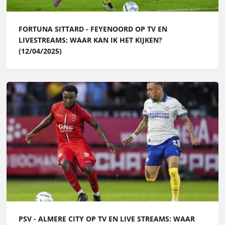
FORTUNA SITTARD - FEYENOORD OP TV EN
LIVESTREAMS: WAAR KAN IK HET KIJKEN?
(12/04/2025)
PSV - ALMERE CITY OP TV EN LIVE STREAMS: WAAR