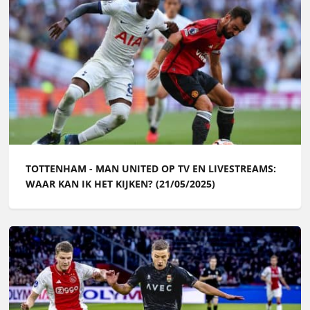
TOTTENHAM - MAN UNITED OP TV EN LIVESTREAMS:
WAAR KAN IK HET KIJKEN? (21/05/2025)