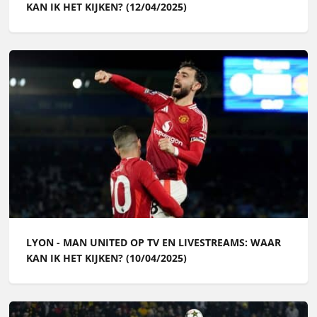
KAN IK HET KIJKEN? (12/04/2025)
LYON - MAN UNITED OP TV EN LIVESTREAMS: WAAR
KAN IK HET KIJKEN? (10/04/2025)