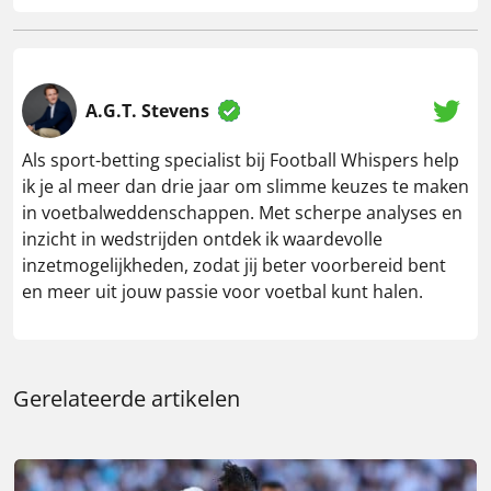
A.G.T. Stevens
Als sport-betting specialist bij Football Whispers help
ik je al meer dan drie jaar om slimme keuzes te maken
in voetbalweddenschappen. Met scherpe analyses en
inzicht in wedstrijden ontdek ik waardevolle
inzetmogelijkheden, zodat jij beter voorbereid bent
en meer uit jouw passie voor voetbal kunt halen.
Gerelateerde artikelen