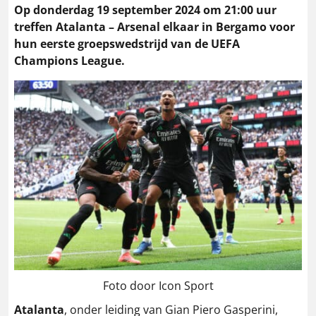
Op donderdag 19 september 2024 om 21:00 uur
treffen Atalanta – Arsenal elkaar in Bergamo voor
hun eerste groepswedstrijd van de UEFA
Champions League.
Foto door Icon Sport
Atalanta
, onder leiding van Gian Piero Gasperini,