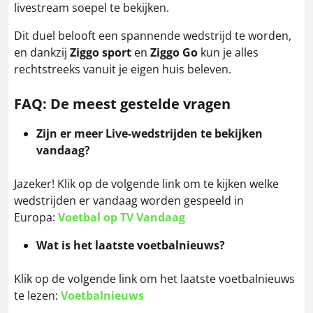
livestream soepel te bekijken.
Dit duel belooft een spannende wedstrijd te worden,
en dankzij
Ziggo sport
en
Ziggo Go
kun je alles
rechtstreeks vanuit je eigen huis beleven.
FAQ: De meest gestelde vragen
Zijn er meer Live-wedstrijden te bekijken
vandaag?
Jazeker! Klik op de volgende link om te kijken welke
wedstrijden er vandaag worden gespeeld in
Europa:
Voetbal op TV Vandaag
Wat is het laatste voetbalnieuws?
Klik op de volgende link om het laatste voetbalnieuws
te lezen:
Voetbalnieuws