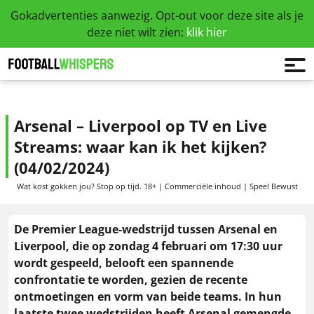
Gokadvertenties aanwezig. Opt-out voor deze site als je
deze niet wilt zien:
klik hier
Arsenal – Liverpool op TV en Live
Streams: waar kan ik het kijken?
(04/02/2024)
Wat kost gokken jou? Stop op tijd. 18+ | Commerciële inhoud | Speel Bewust
De Premier League-wedstrijd tussen Arsenal en
Liverpool, die op zondag 4 februari om 17:30 uur
wordt gespeeld, belooft een spannende
confrontatie te worden, gezien de recente
ontmoetingen en vorm van beide teams. In hun
laatste twee wedstrijden heeft Arsenal gemengde