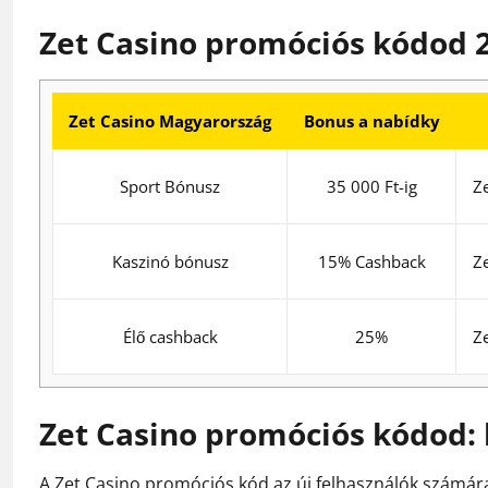
Zet Casino promóciós kódod
2
Zet Casino Magyarország
Bonus a nabídky
Sport Bónusz
35 000 Ft-ig
Z
Kaszinó bónusz
15% Cashback
Z
Élő cashback
25%
Z
Zet Casino promóciós kódod: 
A Zet Casino promóciós kód az új felhasználók számára 