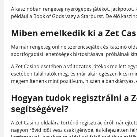
A kaszinóban rengeteg nyerőgépes játékot, jackpotot, k
például a Book of Gods vagy a Starburst. De élő kaszinó
Miben emelkedik ki a Zet Cas
Ma már rengeteg online szerencsejáték és kaszinó oldal
sportfogadási lehetőségek biztosításával próbálnak kit
A Zet Casino esetében a változatos játékok mellett e
esetében találhatók meg, és már akár egészen kicsi mini
megemlítenénk mint pozitívum, hiszen a bankkártyás, e-
Hogyan tudok regisztrálni a 
segítségével?
A Zet Casino oldalára történő regisztrációról már ejte
nagyon rövid időt vesz csak igénybe, és kifejezetten fel