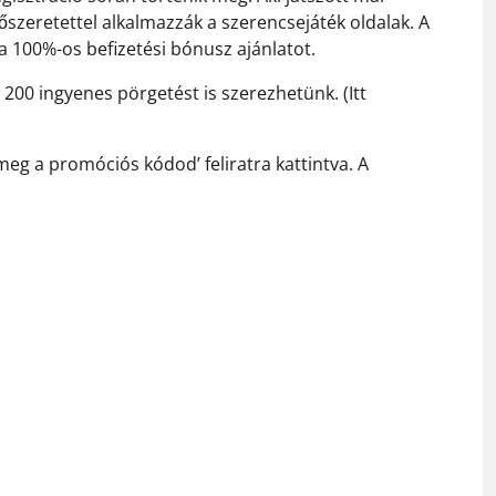
őszeretettel alkalmazzák a szerencsejáték oldalak. A
 a 100%-os befizetési bónusz ajánlatot.
200 ingyenes pörgetést is szerezhetünk. (Itt
meg a promóciós kódod’ feliratra kattintva. A