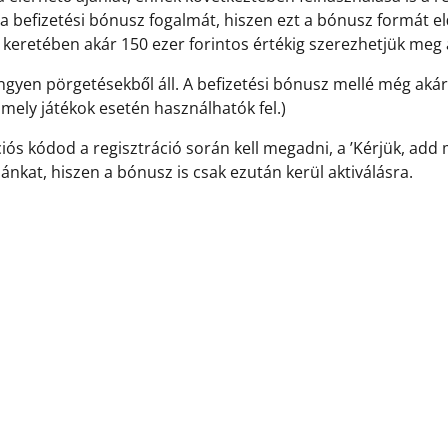
 a befizetési bónusz fogalmát, hiszen ezt a bónusz formát el
k keretében akár 150 ezer forintos értékig szerezhetjük meg
gyen pörgetésekből áll. A befizetési bónusz mellé még akár 
ely játékok esetén használhatók fel.)
iós kódod a regisztráció során kell megadni, a ’Kérjük, add 
mlánkat, hiszen a bónusz is csak ezután kerül aktiválásra.