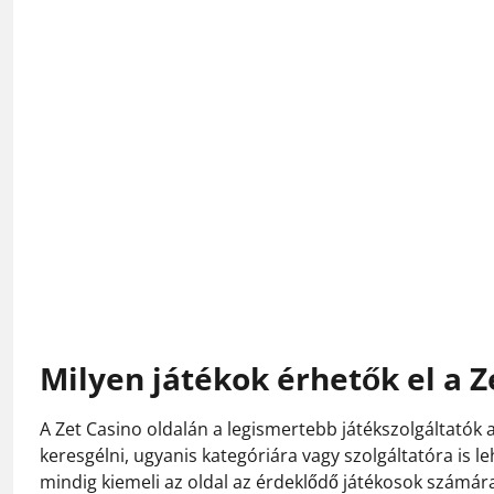
Milyen játékok érhetők el a Z
A Zet Casino oldalán a legismertebb játékszolgáltatók 
keresgélni, ugyanis kategóriára vagy szolgáltatóra is l
mindig kiemeli az oldal az érdeklődő játékosok számár