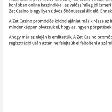
korábban online kaszinókkal, az valószínűleg jól ismeri
Zet Casino is egy ilyen üdvözlőbónusszal állt elő. Enne
A Zet Casino promóciós kódod ajánlat másik része az in
mindenképpen olvassuk el, hogy az ingyen pörgetések m
Ahogy már az elején is említettük, A Zet Casino promóc
regisztráció után aztán ne felejtsük el feltölteni a szá