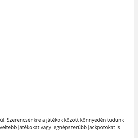
özül. Szerencsénkre a játékok között könnyedén tudunk
edveltebb játékokat vagy legnépszerűbb jackpotokat is