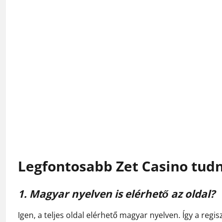
Legfontosabb Zet Casino tud
1. Magyar nyelven is elérhető az oldal?
Igen, a teljes oldal elérhető magyar nyelven. Így a reg