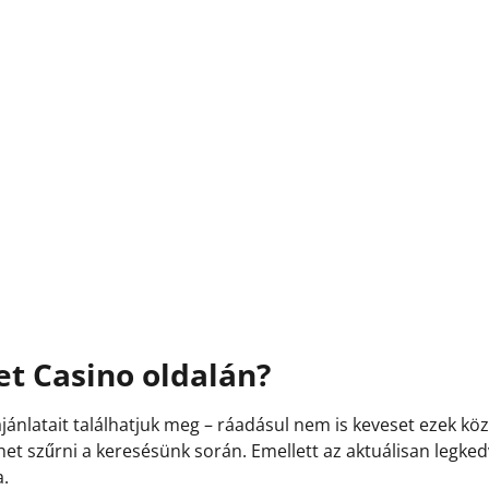
et Casino oldalán?
ajánlatait találhatjuk meg – ráadásul nem is keveset ezek k
ehet szűrni a keresésünk során. Emellett az aktuálisan legk
a.