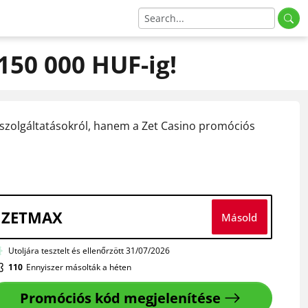
150 000 HUF-ig!
ő szolgáltatásokról, hanem a Zet Casino promóciós
ZETMAX
Másold
Utoljára tesztelt és ellenőrzött 31/07/2026
110
Ennyiszer másolták a héten
Promóciós kód megjelenítése