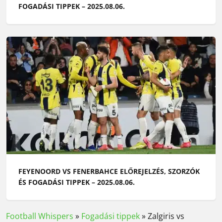
FOGADÁSI TIPPEK – 2025.08.06.
FEYENOORD VS FENERBAHCE ELŐREJELZÉS, SZORZÓK
ÉS FOGADÁSI TIPPEK – 2025.08.06.
Football Whispers
»
Fogadási tippek
»
Zalgiris vs