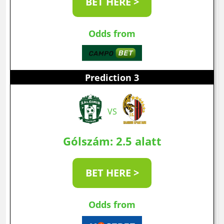
BET HERE >
Odds from
Prediction 3
VS
Gólszám: 2.5 alatt
BET HERE >
Odds from