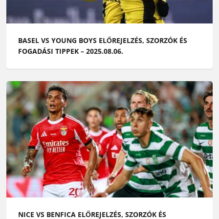
BASEL VS YOUNG BOYS ELŐREJELZÉS, SZORZÓK ÉS
FOGADÁSI TIPPEK – 2025.08.06.
NICE VS BENFICA ELŐREJELZÉS, SZORZÓK ÉS