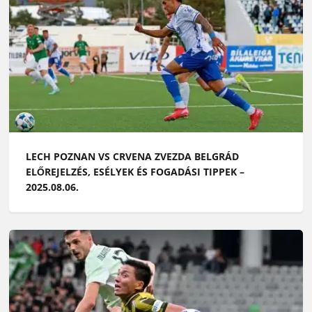
LECH POZNAN VS CRVENA ZVEZDA BELGRÁD
ELŐREJELZÉS, ESÉLYEK ÉS FOGADÁSI TIPPEK –
2025.08.06.