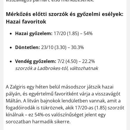
Mérkőzés előtti szorzók és győzelmi esélyek:
Hazai favoritok
Hazai győzelem:
17/20 (1.85) – 54%
Döntetlen:
23/10 (3.30) – 30.3%
Vendég győzelem:
7/2 (4.50) – 22.2%
szorzók a Ladbrokes-tól, változhatnak
A Zalgiris egy héten belül másodszor játszik hazai
pályán, és egyértelmű favoritként várja a visszavágót
Máltán. A litván bajnokok lendületben vannak, amit a
fogadóirodák is tükröznek, akik 17/20-as (1.85) szorzót
kínálnak – ez 54%-os valószínűséget jelent egy
sorozatban harmadik sikerre.