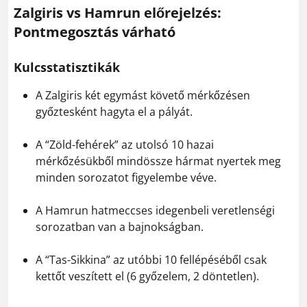
Zalgiris vs Hamrun előrejelzés:
Pontmegosztás várható
Kulcsstatisztikák
A Zalgiris két egymást követő mérkőzésen
győztesként hagyta el a pályát.
A “Zöld-fehérek” az utolsó 10 hazai
mérkőzésükből mindössze hármat nyertek meg
minden sorozatot figyelembe véve.
A Hamrun hatmeccses idegenbeli veretlenségi
sorozatban van a bajnokságban.
A “Tas-Sikkina” az utóbbi 10 fellépéséből csak
kettőt veszített el (6 győzelem, 2 döntetlen).