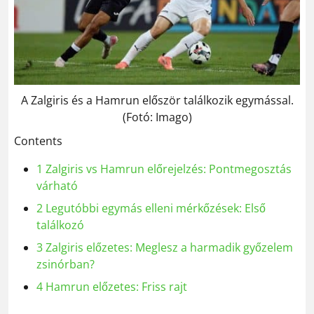
A Zalgiris és a Hamrun először találkozik egymással.
(Fotó: Imago)
Contents
1
Zalgiris vs Hamrun előrejelzés: Pontmegosztás
várható
2
Legutóbbi egymás elleni mérkőzések: Első
találkozó
3
Zalgiris előzetes: Meglesz a harmadik győzelem
zsinórban?
4
Hamrun előzetes: Friss rajt