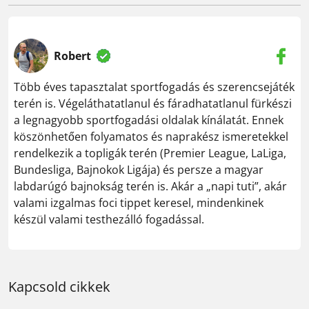
Robert
Több éves tapasztalat sportfogadás és szerencsejáték
terén is. Végeláthatatlanul és fáradhatatlanul fürkészi
a legnagyobb sportfogadási oldalak kínálatát. Ennek
köszönhetően folyamatos és naprakész ismeretekkel
rendelkezik a topligák terén (Premier League, LaLiga,
Bundesliga, Bajnokok Ligája) és persze a magyar
labdarúgó bajnokság terén is. Akár a „napi tuti”, akár
valami izgalmas foci tippet keresel, mindenkinek
készül valami testhezálló fogadással.
Kapcsold cikkek