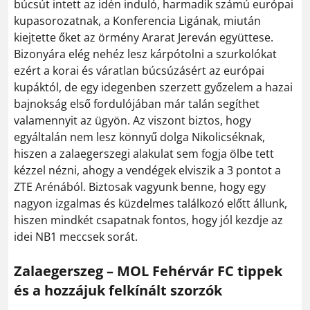
búcsút intett az idén induló, harmadik számú európai
kupasorozatnak, a Konferencia Ligának, miután
kiejtette őket az örmény Ararat Jereván együttese.
Bizonyára elég nehéz lesz kárpótolni a szurkolókat
ezért a korai és váratlan búcsúzásért az európai
kupáktól, de egy idegenben szerzett győzelem a hazai
bajnokság első fordulójában már talán segíthet
valamennyit az ügyön.
Az viszont biztos, hogy
egyáltalán nem lesz könnyű dolga Nikolicséknak,
hiszen a zalaegerszegi alakulat sem fogja ölbe tett
kézzel nézni, ahogy a vendégek elviszik a 3 pontot a
ZTE Arénából. Biztosak vagyunk benne, hogy egy
nagyon izgalmas és küzdelmes találkozó előtt állunk,
hiszen mindkét csapatnak fontos, hogy jól kezdje az
idei NB1 meccsek sorát.
Zalaegerszeg – MOL Fehérvár FC tippek
és a hozzájuk felkínált szorzók