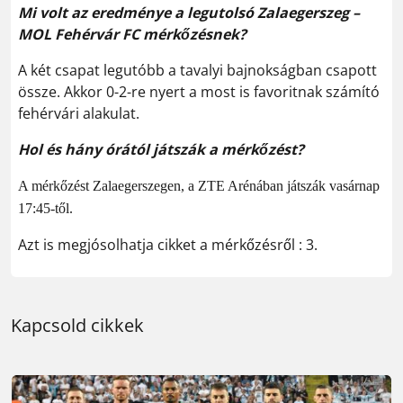
Mi volt az eredménye a legutolsó Zalaegerszeg –
MOL Fehérvár FC mérkőzésnek?
A két csapat legutóbb a tavalyi bajnokságban csapott
össze. Akkor 0-2-re nyert a most is favoritnak számító
fehérvári alakulat.
Hol és hány órától játszák a mérkőzést?
A mérkőzést Zalaegerszegen, a ZTE Arénában játszák vasárnap
17:45-től.
Azt is megjósolhatja cikket a mérkőzésről : 3.
Kapcsold cikkek