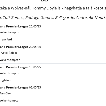
téka a Wolves-nál. Tommy Doyle is kihagyhatja a találkozót s
u, Toti Gomes, Rodrigo Gomes, Bellegarde, Andre, Ait-Nour
land Premier League
25/05/25
Wolverhampton
Brentford
land Premier League
20/05/25
rystal Palace
Wolverhampton
land Premier League
10/05/25
Wolverhampton
Brighton
land Premier League
02/05/25
Man City
Wolverhampton