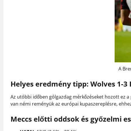
A Bre
Helyes eredmény tipp: Wolves 1-3 
Az utóbbi időben gólgazdag mérkőzéseket hozott ez a 
van némi reményük az európai kupaszereplésre, ehhe
Meccs előtti oddsok és győzelmi es