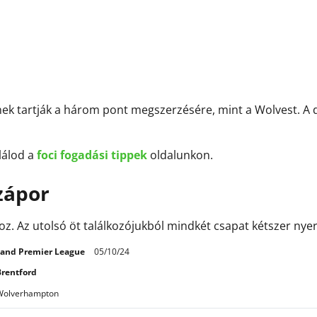
bnek tartják a három pont megszerzésére, mint a Wolvest. 
lálod a
foci fogadási tippek
oldalunkon.
zápor
oz. Az utolsó öt találkozójukból mindkét csapat kétszer nyer
land Premier League
05/10/24
Brentford
Wolverhampton