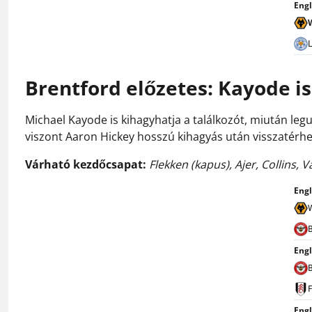
Eng
L
Brentford előzetes: Kayode i
Michael Kayode is kihagyhatja a találkozót, miután legu
viszont Aaron Hickey hosszú kihagyás után visszatérhe
Várható kezdőcsapat:
Flekken (kapus), Ajer, Collins
Eng
Eng
Eng