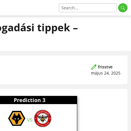
ogadási tippek –
frisstve
május 24, 2025
Prediction 3
VS