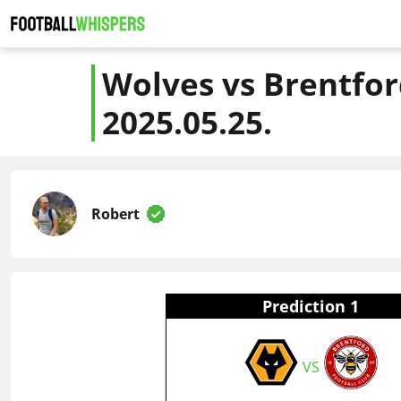
Wolves vs Brentford
2025.05.25.
Robert
Prediction 1
VS