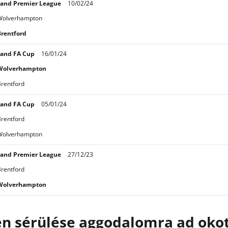
land Premier League
10/02/24
Wolverhampton
Brentford
land FA Cup
16/01/24
Wolverhampton
rentford
land FA Cup
05/01/24
rentford
Wolverhampton
land Premier League
27/12/23
rentford
Wolverhampton
en sérülése aggodalomra ad oko