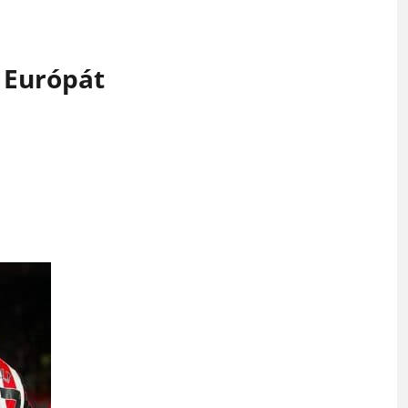
 Európát