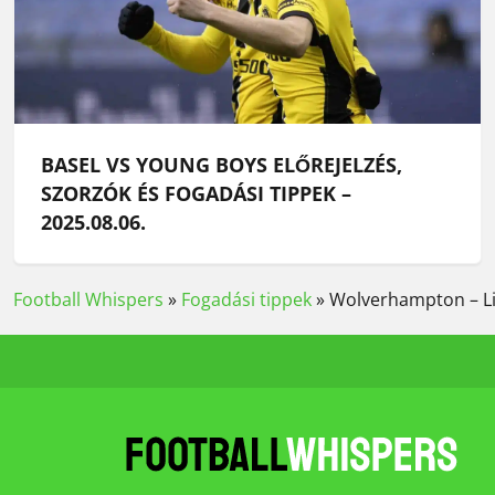
BASEL VS YOUNG BOYS ELŐREJELZÉS,
SZORZÓK ÉS FOGADÁSI TIPPEK –
2025.08.06.
Football Whispers
»
Fogadási tippek
»
Wolverhampton – Liv