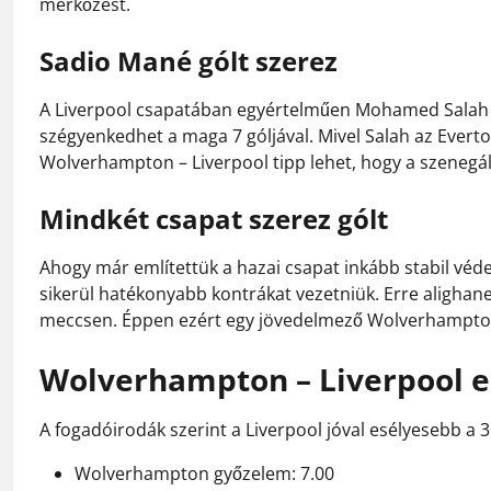
mérkőzést.
Sadio Mané gólt szerez
A Liverpool csapatában egyértelműen Mohamed Salah a
szégyenkedhet a maga 7 góljával. Mivel Salah az Everto
Wolverhampton – Liverpool tipp lehet, hogy a szenegá
Mindkét csapat szerez gólt
Ahogy már említettük a hazai csapat inkább stabil védel
sikerül hatékonyabb kontrákat vezetniük. Erre alighane
meccsen. Éppen ezért egy jövedelmező Wolverhampton –
Wolverhampton – Liverpool e
A fogadóirodák szerint a Liverpool jóval esélyesebb a
Wolverhampton győzelem: 7.00