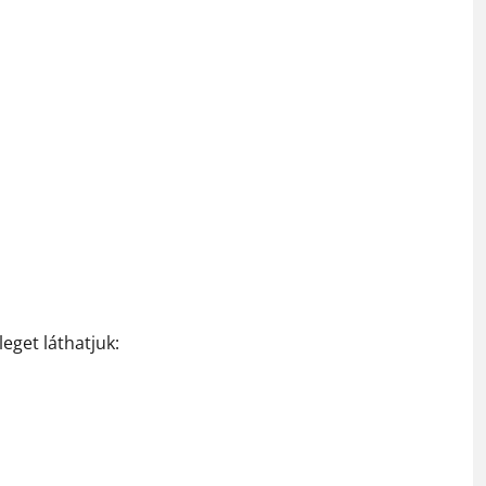
eget láthatjuk: