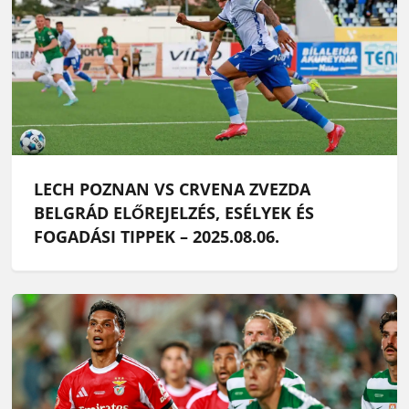
LECH POZNAN VS CRVENA ZVEZDA
BELGRÁD ELŐREJELZÉS, ESÉLYEK ÉS
FOGADÁSI TIPPEK – 2025.08.06.