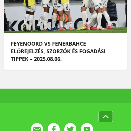
FEYENOORD VS FENERBAHCE
ELŐREJELZÉS, SZORZÓK ÉS FOGADÁSI
TIPPEK – 2025.08.06.