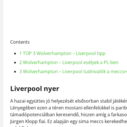
Contents
1
TOP 3 Wolverhampton – Liverpool tipp
2
Wolverhampton – Liverpool esélyek a PL-ben
3
Wolverhampton – Liverpool tudnivalók a meccsr
Liverpool nyer
A hazai együttes jó helyezését elsősorban stabil játéké
Lényegében ezen a téren mostani ellenfelükkel is parib
támadópotenciálban keresendő, hiszen amíg a farkasok
Jürgen Klopp fiai. Ez alapján egy sima meccs kerekedhe