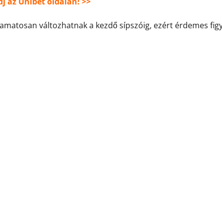
dj az Unibet oldalán! >>
matosan változhatnak a kezdő sípszóig, ezért érdemes figye