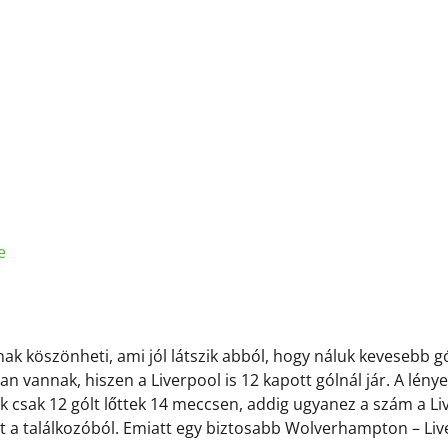
e
nak köszönheti, ami jól látszik abból, hogy náluk kevesebb g
an vannak, hiszen a Liverpool is 12 kapott gólnál jár. A lén
 csak 12 gólt lőttek 14 meccsen, addig ugyanez a szám a Li
t a találkozóból. Emiatt egy biztosabb Wolverhampton – Live