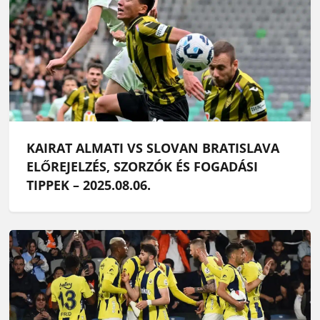
KAIRAT ALMATI VS SLOVAN BRATISLAVA
ELŐREJELZÉS, SZORZÓK ÉS FOGADÁSI
TIPPEK – 2025.08.06.