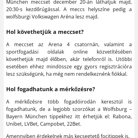
München meccset december 20-án láthatjuk majd,
20:30-s kezdőrúgással. A meccs helyszíne pedig a
wolfsburgi Volkswagen Aréna lesz majd.
Hol követhetjük a meccset?
A meccset az Arena 4 csatornán, valamint a
sportfogadási oldalak online közvetítésében
követhetjük majd élőben, akár telefonról is. Utóbbi
esetében ehhez mindössze egy gyors regisztrációra
lesz szükségünk, ha még nem rendelkeznénk fiókkal.
Hol fogadhatunk a mérkőzésre?
A mérkőzésre több fogadóirodán keresztül is
fogadhatunk, de a legjobb szorzókat a Wolfsburg –
Bayern München tippekhez itt érhetjük el: Rabona,
Unibet, LVBet, Campobet, 22Bet.
Amennyiben érdekelnek más kecsegtető focitippek is,