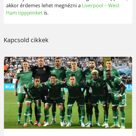
akkor érdemes lehet megnézni a
Liverpool – West
Ham tippjeinket
is.
Kapcsold cikkek