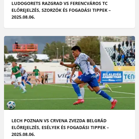
LUDOGORETS RAZGRAD VS FERENCVÁROS TC
ELŐREJELZÉS, SZORZÓK ÉS FOGADÁSI TIPPEK –
2025.08.06.
LECH POZNAN VS CRVENA ZVEZDA BELGRÁD
ELŐREJELZÉS, ESÉLYEK ÉS FOGADÁSI TIPPEK –
2025.08.06.