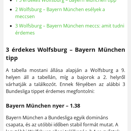
1
3 érdekes Wolfsburg – Bayern München tipp
2
Wolfsburg – Bayern München esélyek a
meccsen
3
Wolfsburg – Bayern München meccs: amit tudni
érdemes
3 érdekes Wolfsburg – Bayern München
tipp
A tabella mostani állása alapján a Wolfsburg a 9.
helyen áll a tabellán, míg a bajorok a 2. helyről
várhatják a találkozót. Ennek fényében az alábbi 3
Bundesliga tippet érdemes megfontolni:
Bayern München nyer – 1.38
Bayern München a Bundesliga egyik domináns
csapata, és az utóbbi időben stabil formát mutat. A