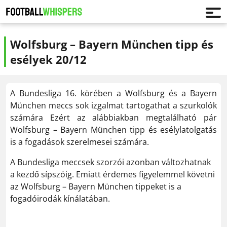
Wolfsburg – Bayern München tipp és
esélyek 20/12
A Bundesliga 16. körében a Wolfsburg és a Bayern
München meccs sok izgalmat tartogathat a szurkolók
számára Ezért az alábbiakban megtalálható pár
Wolfsburg – Bayern München tipp és esélylatolgatás
is a fogadások szerelmesei számára.
A Bundesliga meccsek szorzói azonban változhatnak
a kezdő sípszóig. Emiatt érdemes figyelemmel követni
az Wolfsburg – Bayern München tippeket is a
fogadóirodák kínálatában.