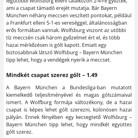
legutóbbi Wolfsburg elleni találkozón 2-4-re győztek,
ami a csapat támadó erejét mutatja. Bár Bayern
München néhány meccsen veszített pontokat, például
a Frankfurt elleni 5-1-es vereséggel, általánosságban
erős formában vannak. Wolfsburg viszont az utóbbi
tíz meccsén csak három győzelmet ért el, és több
hazai mérkőzésen is gólt kapott. Emiatt egy
biztosabbnak látszó Wolfsburg – Bayern München
tipp lehet, hogy a vendégek nyerik a meccset.
Mindkét csapat szerez gólt – 1.49
A Bayern München a Bundesliga-ban mutatott
kiemelkedő teljesítményével és magas gólszámaival
ismert. A Wolfburg formája változékony, de a hazai
csapat is képes lehet gólt szerezni, különösen hazai
pályán. Ennek fényében egy kecsegtető Wolfsburg –
Bayern München tipp lehet, hogy mindkét együttes
gólt szerez.