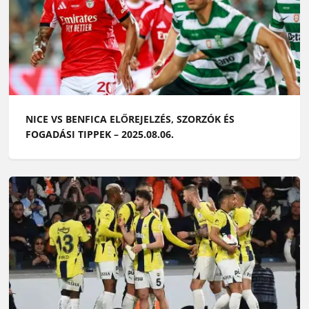
NICE VS BENFICA ELŐREJELZÉS, SZORZÓK ÉS
FOGADÁSI TIPPEK – 2025.08.06.