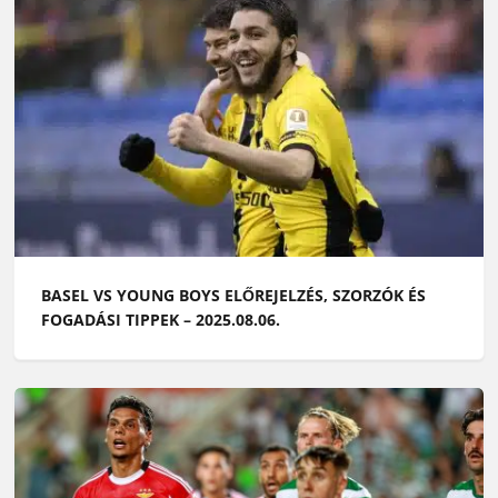
BASEL VS YOUNG BOYS ELŐREJELZÉS, SZORZÓK ÉS
FOGADÁSI TIPPEK – 2025.08.06.