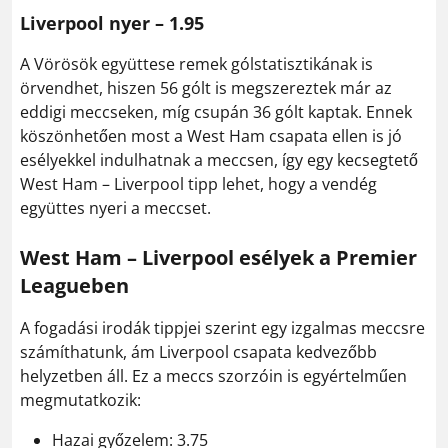
Liverpool nyer – 1.95
A Vörösök együttese remek gólstatisztikának is
örvendhet, hiszen 56 gólt is megszereztek már az
eddigi meccseken, míg csupán 36 gólt kaptak. Ennek
köszönhetően most a West Ham csapata ellen is jó
esélyekkel indulhatnak a meccsen, így egy kecsegtető
West Ham – Liverpool tipp lehet, hogy a vendég
együttes nyeri a meccset.
West Ham – Liverpool esélyek a Premier
Leagueben
A fogadási irodák tippjei szerint egy izgalmas meccsre
számíthatunk, ám Liverpool csapata kedvezőbb
helyzetben áll. Ez a meccs szorzóin is egyértelműen
megmutatkozik:
Hazai győzelem: 3.75