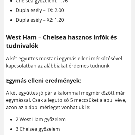
Chelsea győzelem: 1.76
Dupla esély – 1X: 2.00
Dupla esély – X2: 1.20
West Ham – Chelsea hasznos infók és
tudnivalók
A két együttes mostani egymás elleni mérkőzésével
kapcsolatban az alábbiakat érdemes tudnunk:
Egymás elleni eredmények:
A két együttes jó pár alkalommal megmérkőzött már
egymással. Csak a legutolsó 5 meccsüket alapul véve,
azon az alábbi mérleget vonhatjuk le:
2 West Ham győzelem
3 Chelsea győzelem