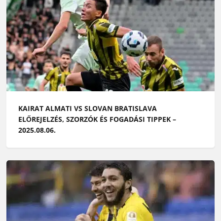
KAIRAT ALMATI VS SLOVAN BRATISLAVA
ELŐREJELZÉS, SZORZÓK ÉS FOGADÁSI TIPPEK –
2025.08.06.