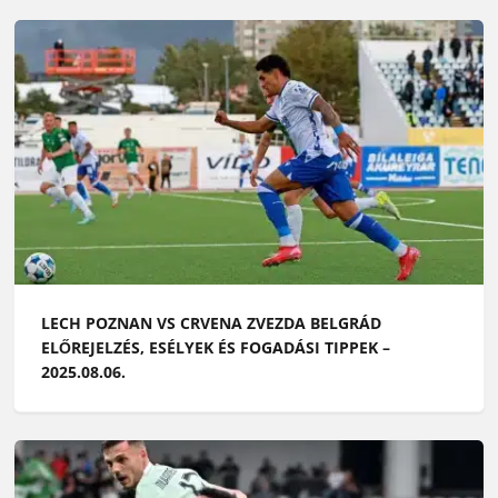
LECH POZNAN VS CRVENA ZVEZDA BELGRÁD
ELŐREJELZÉS, ESÉLYEK ÉS FOGADÁSI TIPPEK –
2025.08.06.