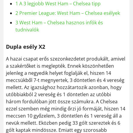
1
A 3 legjobb West Ham – Chelsea tipp
2
Premier League: West Ham – Chelsea esélyek
3
West Ham – Chelsea hasznos infók és
tudnivalók
Dupla esély X2
A hazai csapat erős szezonkezdetet produkált, amivel
a szakértőket is meglepték. Ennek köszönhetően
jelenleg a negyedik helyet foglalják el, hiszen 14
meccsükből 7-t megnyertek, 3 döntetlen és 4 vereség
mellett. Az igazsághoz hozzátartozik azonban, hogy
utóbbiakból 2 vereség és 1 döntetlen az utóbbi
három fordulóban jött össze számukra. A Chelsea
ezzel szemben még mindig őrzi jó formáját, hiszen 14
meccsen 10 győzelem, 3 döntetlen és 1 vereség áll a
nevük mellett. Eközben pedig 33 gólt szereztek és 6
gólt kaptak mindössze. Emiatt egy szorosabb