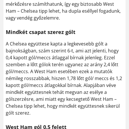
mérkőzésre számíthatunk, így egy biztosabb West
Ham – Chelsea tipp lehet, ha dupla eséllyel fogadunk,
vagy vendég győzelemre.
Mindkét csapat szerez gólt
A Chelsea együttese kapta a legkevesebb gólt a
bajnokságban, szám szerint 6-t, ami azt jelenti, hogy
0,4 kapott gól/meccs átlaggal bírnak jelenleg. Ezzel
szemben a lőtt gólok terén ugyanez az arány 2,4 lőtt
gól/meccs. A West Ham esetében ezek a mutatók
némileg rosszabbak, hiszen 1,78 lőtt gól/ meccs és 1,2
kapott gól/meccs átlagokkal bírnak. Alapjában véve
mindkét együttesnek tehát megvan az esélye a
gólszerzésre, ami miatt egy kecsegtető West Ham –
Chelsea tipp lehet, hogy mindkét együttesnek sikerül
gólt szerez.
West Ham gól 0.5 felett