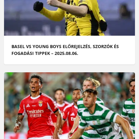
BASEL VS YOUNG BOYS ELŐREJELZÉS, SZORZÓK ÉS
FOGADÁSI TIPPEK – 2025.08.06.