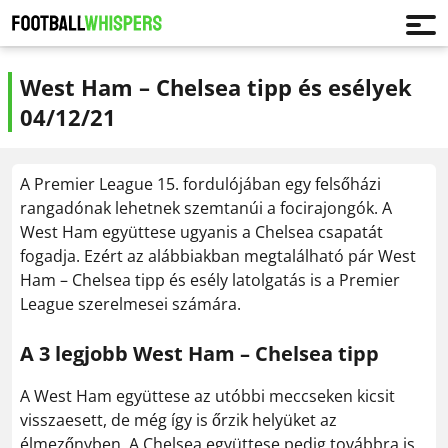
West Ham – Chelsea tipp és esélyek
04/12/21
A Premier League 15. fordulójában egy felsőházi
rangadónak lehetnek szemtanúi a focirajongók. A
West Ham együttese ugyanis a Chelsea csapatát
fogadja. Ezért az alábbiakban megtalálható pár West
Ham – Chelsea tipp és esély latolgatás is a Premier
League szerelmesei számára.
A 3 legjobb West Ham – Chelsea tipp
A West Ham együttese az utóbbi meccseken kicsit
visszaesett, de még így is őrzik helyüket az
élmezőnyben. A Chelsea együttese pedig továbbra is