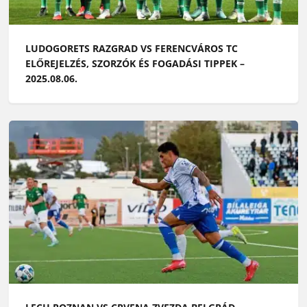
LUDOGORETS RAZGRAD VS FERENCVÁROS TC
ELŐREJELZÉS, SZORZÓK ÉS FOGADÁSI TIPPEK –
2025.08.06.