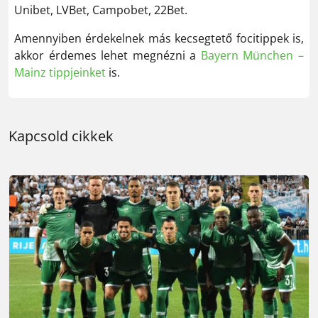
Unibet, LVBet, Campobet, 22Bet.
Amennyiben érdekelnek más kecsegtető focitippek is,
akkor érdemes lehet megnézni a
Bayern München –
Mainz tippjeinket
is.
Kapcsold cikkek