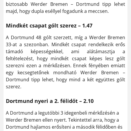
biztosabb Werder Bremen – Dortmund tipp lehet
majd, hogy dupla eséllyel fogadunk a meccsen.
Mindkét csapat gólt szerez – 1.47
A Dortmund 48 gólt szerzett, míg a Werder Bremen
33-at a szezonban. Mindkét csapat rendelkezik erős
támadó képességekkel, ami alátámasztja a
feltételezést, hogy mindkét csapat képes lesz gólt
szerezni ezen a mérkőzésen​. Ennek fényében emiatt
egy kecsegtetőnek mondható Werder Bremen –
Dortmund tipp lehet, hogy mind a két együttes gólt
szerez.
Dortmund nyeri a 2. félidőt – 2.10
A Dortmund a legutóbbi 3 idegenbeli mérkőzésén a
Werder Bremen ellen nyert. Tekintettel arra, hogy a
Dortmund hajlamos erősíteni a második félidőben és