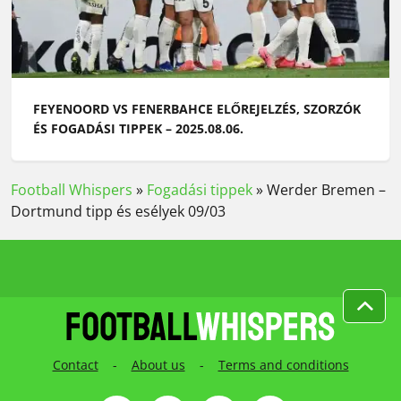
FEYENOORD VS FENERBAHCE ELŐREJELZÉS, SZORZÓK
ÉS FOGADÁSI TIPPEK – 2025.08.06.
Football Whispers
»
Fogadási tippek
»
Werder Bremen –
Dortmund tipp és esélyek 09/03
Contact
-
About us
-
Terms and conditions