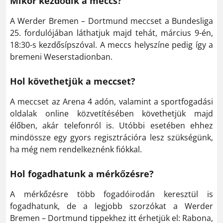
Mikor kezdődik a meccs?
A Werder Bremen – Dortmund meccset a Bundesliga
25. fordulójában láthatjuk majd tehát, március 9-én,
18:30-s kezdősípszóval. A meccs helyszíne pedig így a
bremeni Weserstadionban.
Hol követhetjük a meccset?
A meccset az Arena 4 adón, valamint a sportfogadási
oldalak online közvetítésében követhetjük majd
élőben, akár telefonról is. Utóbbi esetében ehhez
mindössze egy gyors regisztrációra lesz szükségünk,
ha még nem rendelkeznénk fiókkal.
Hol fogadhatunk a mérkőzésre?
A mérkőzésre több fogadóirodán keresztül is
fogadhatunk, de a legjobb szorzókat a Werder
Bremen – Dortmund tippekhez itt érhetjük el: Rabona,