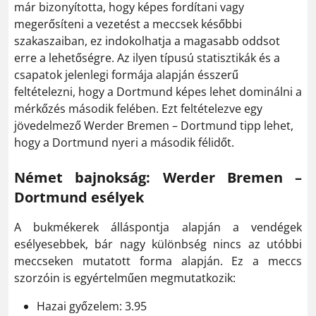
már bizonyította, hogy képes fordítani vagy
megerősíteni a vezetést a meccsek későbbi
szakaszaiban, ez indokolhatja a magasabb oddsot
erre a lehetőségre. Az ilyen típusú statisztikák és a
csapatok jelenlegi formája alapján ésszerű
feltételezni, hogy a Dortmund képes lehet dominálni a
mérkőzés második felében. Ezt feltételezve egy
jövedelmező Werder Bremen – Dortmund tipp lehet,
hogy a Dortmund nyeri a második félidőt.
Német bajnokság: Werder Bremen –
Dortmund esélyek
A bukmékerek álláspontja alapján a vendégek
esélyesebbek, bár nagy különbség nincs az utóbbi
meccseken mutatott forma alapján. Ez a meccs
szorzóin is egyértelműen megmutatkozik:
Hazai győzelem: 3.95