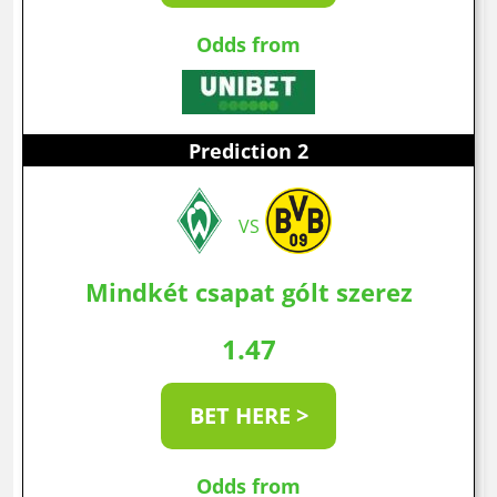
Odds from
Prediction 2
VS
Mindkét csapat gólt szerez
1.47
BET HERE >
Odds from