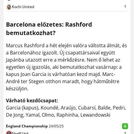
1
Kochi United
Barcelona előzetes: Rashford
bemutatkozhat?
Marcus Rashford a hét elején valóra váltotta álmát, és
a Barcelonához igazolt. Új csapattársaival együtt
Japánba utazott erre a mérkőzésre. Nem ő lehet az
egyetlen új igazolás, aki bemutatkozhat vasárnap: a
kapus Joan Garcia is várhatóan kezd majd. Marc-
André ter Stegen otthon maradt, hogy hátműtétre
készüljön.
Várható kezdőcsapat:
Garcia (kapus), Koundé, Araújo, Cubarsí, Balde, Pedri,
De Jong, Yamal, Olmo, Raphinha, Lewandowski
England Championship
24/05/25
G
1
Sheff Utd