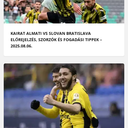
KAIRAT ALMATI VS SLOVAN BRATISLAVA
ELŐREJELZÉS, SZORZÓK ÉS FOGADÁSI TIPPEK –
2025.08.06.