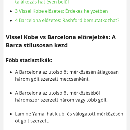
találkozás hat éven belül
3
Vissel Kobe előzetes: Érdekes helyzetben
4
Barcelona előzetes: Rashford bemutatkozhat?
Vissel Kobe vs Barcelona előrejelzés: A
Barca stílusosan kezd
Főbb statisztikák:
A Barcelona az utolsó öt mérkőzésén átlagosan
három gólt szerzett meccsenként.
A Barcelona az utolsó öt mérkőzéséből
háromszor szerzett három vagy több gólt.
Lamine Yamal hat klub- és válogatott mérkőzésén
öt gólt szerzett.