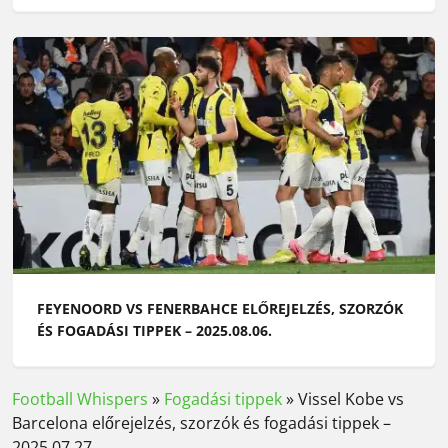
FEYENOORD VS FENERBAHCE ELŐREJELZÉS, SZORZÓK
ÉS FOGADÁSI TIPPEK – 2025.08.06.
Football Whispers
»
Fogadási tippek
»
Vissel Kobe vs
Barcelona előrejelzés, szorzók és fogadási tippek –
2025.07.27.