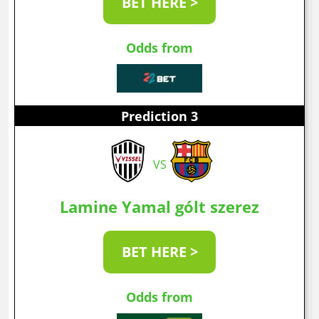
BET HERE >
Odds from
Prediction 3
VS
Lamine Yamal gólt szerez
BET HERE >
Odds from