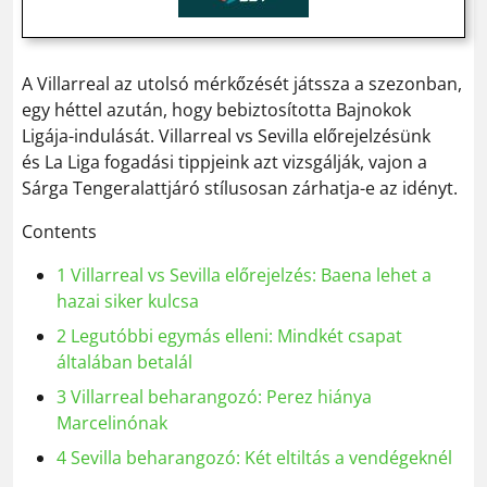
A Villarreal az utolsó mérkőzését játssza a szezonban,
egy héttel azután, hogy bebiztosította Bajnokok
Ligája-indulását. Villarreal vs Sevilla előrejelzésünk
és La Liga fogadási tippjeink azt vizsgálják, vajon a
Sárga Tengeralattjáró stílusosan zárhatja-e az idényt.
Contents
1
Villarreal vs Sevilla előrejelzés: Baena lehet a
hazai siker kulcsa
2
Legutóbbi egymás elleni: Mindkét csapat
általában betalál
3
Villarreal beharangozó: Perez hiánya
Marcelinónak
4
Sevilla beharangozó: Két eltiltás a vendégeknél