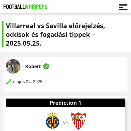
Villarreal vs Sevilla előrejelzés,
oddsok és fogadási tippek –
2025.05.25.
Robert
május 24, 2025
Prediction 1
VS