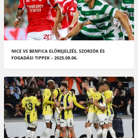
NICE VS BENFICA ELŐREJELZÉS, SZORZÓK ÉS
FOGADÁSI TIPPEK – 2025.08.06.