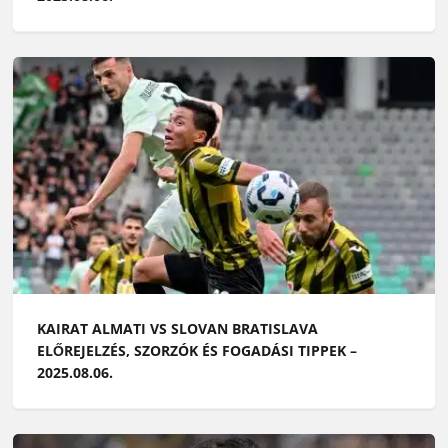
KAIRAT ALMATI VS SLOVAN BRATISLAVA
ELŐREJELZÉS, SZORZÓK ÉS FOGADÁSI TIPPEK –
2025.08.06.