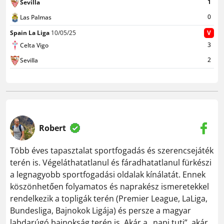
1
Sevilla
0
Las Palmas
Spain La Liga
10/05/25
V
3
Celta Vigo
2
Sevilla
Robert
Több éves tapasztalat sportfogadás és szerencsejáték
terén is. Végeláthatatlanul és fáradhatatlanul fürkészi
a legnagyobb sportfogadási oldalak kínálatát. Ennek
köszönhetően folyamatos és naprakész ismeretekkel
rendelkezik a topligák terén (Premier League, LaLiga,
Bundesliga, Bajnokok Ligája) és persze a magyar
labdarúgó bajnokság terén is. Akár a „napi tuti”, akár