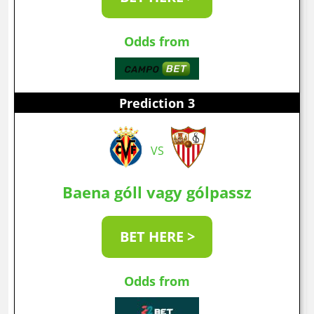
Odds from
Prediction 3
VS
Baena góll vagy gólpassz
BET HERE >
Odds from