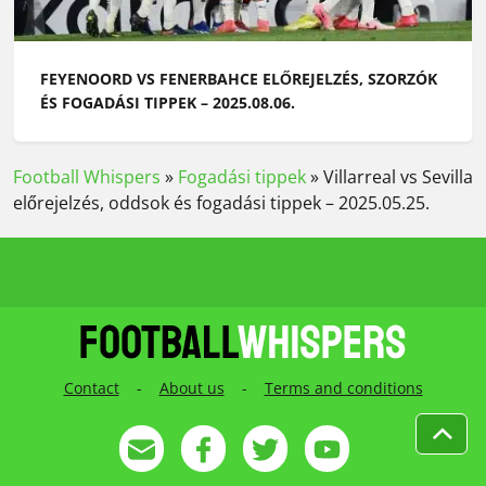
FEYENOORD VS FENERBAHCE ELŐREJELZÉS, SZORZÓK
ÉS FOGADÁSI TIPPEK – 2025.08.06.
Football Whispers
»
Fogadási tippek
»
Villarreal vs Sevilla
előrejelzés, oddsok és fogadási tippek – 2025.05.25.
Contact
-
About us
-
Terms and conditions