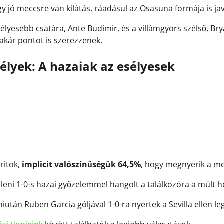
 jó meccsre van kilátás, ráadásul az Osasuna formája is jav
élyesebb csatára, Ante Budimir, és a villámgyors szélső, Bry
akár pontot is szerezzenek.
élyek: A hazaiak az esélyesek
ritok,
implicit valószínűségük
64,5%
, hogy megnyerik a me
lleni 1-0-s hazai győzelemmel hangolt a találkozóra a múlt 
tán Ruben Garcia góljával 1-0-ra nyertek a Sevilla ellen le