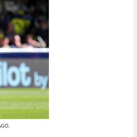
MAGO.