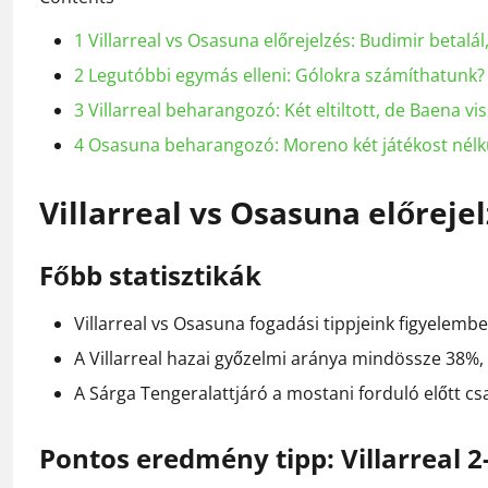
1
Villarreal vs Osasuna előrejelzés: Budimir betalál
2
Legutóbbi egymás elleni: Gólokra számíthatunk?
3
Villarreal beharangozó: Két eltiltott, de Baena vi
4
Osasuna beharangozó: Moreno két játékost nélk
Villarreal vs Osasuna előrejel
Főbb statisztikák
Villarreal vs Osasuna fogadási tippjeink figyelem
A Villarreal hazai győzelmi aránya mindössze 38%,
A Sárga Tengeralattjáró a mostani forduló előtt cs
Pontos eredmény tipp: Villarreal 