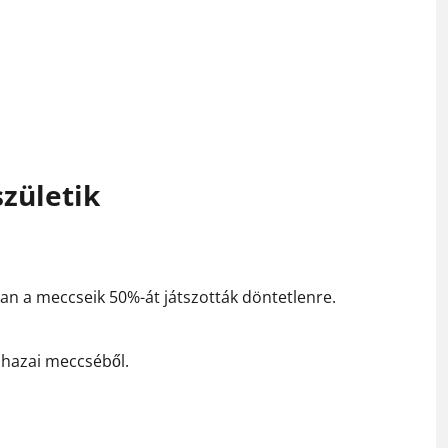
születik
an a meccseik 50%-át játszották döntetlenre.
0 hazai meccséből.