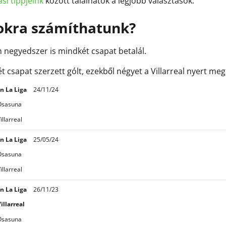
ási tippjeink
között találhatók a legjobb választások.
lokra számíthatunk?
n negyedszer is mindkét csapat betalál.
t csapat szerzett gólt, ezekből négyet a Villarreal nyert meg
n La Liga
24/11/24
Osasuna
illarreal
n La Liga
25/05/24
Osasuna
illarreal
n La Liga
26/11/23
illarreal
Osasuna