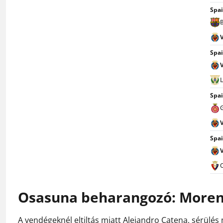
Spai
V
Spai
V
Spai
V
Spai
V
Osasuna beharangozó: Moreno
A vendégeknél eltiltás miatt Alejandro Catena, sérülés