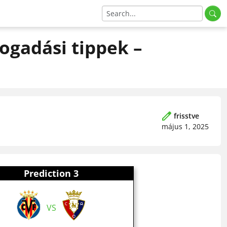
fogadási tippek –
frisstve
május 1, 2025
Prediction 3
VS