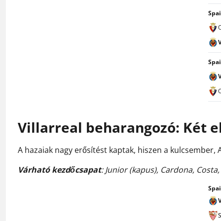
Spai
V
Spai
V
Villarreal beharangozó: Két el
A hazaiak nagy erősítést kaptak, hiszen a kulcsember, A
Várható kezdőcsapat
: Junior (kapus), Cardona, Cost
Spai
V
S