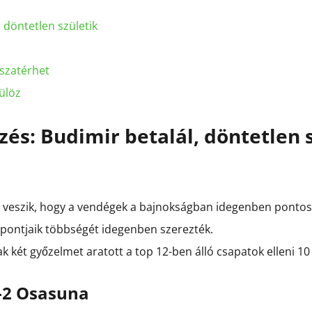
, döntetlen születik
sszatérhet
ülöz
zés: Budimir betalál, döntetlen 
be veszik, hogy a vendégek a bajnokságban idegenben pontos
 pontjaik többségét idegenben szerezték.
ak két győzelmet aratott a top 12-ben álló csapatok elleni 1
2-2 Osasuna