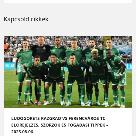
Kapcsold cikkek
LUDOGORETS RAZGRAD VS FERENCVÁROS TC
ELŐREJELZÉS, SZORZÓK ÉS FOGADÁSI TIPPEK –
2025.08.06.