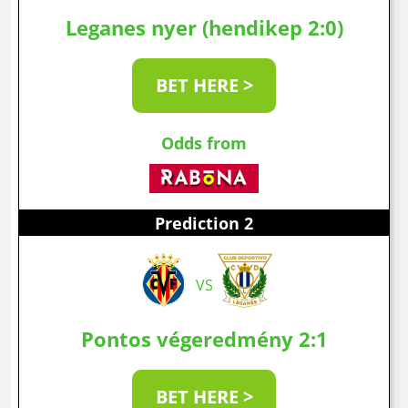
Leganes nyer (hendikep 2:0)
BET HERE >
Odds from
Prediction 2
VS
Pontos végeredmény 2:1
BET HERE >