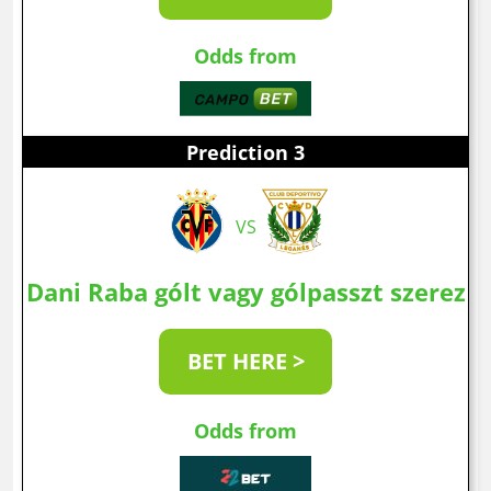
Odds from
Prediction 3
VS
Dani Raba gólt vagy gólpasszt szerez
BET HERE >
Odds from