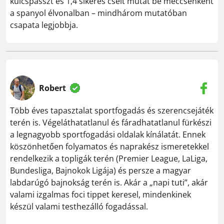
kulcspasszt és 1,4 sikeres cselt mutat be meccsenként
a spanyol élvonalban – mindhárom mutatóban
csapata legjobbja.
Robert
Több éves tapasztalat sportfogadás és szerencsejáték
terén is. Végeláthatatlanul és fáradhatatlanul fürkészi
a legnagyobb sportfogadási oldalak kínálatát. Ennek
köszönhetően folyamatos és naprakész ismeretekkel
rendelkezik a topligák terén (Premier League, LaLiga,
Bundesliga, Bajnokok Ligája) és persze a magyar
labdarúgó bajnokság terén is. Akár a „napi tuti”, akár
valami izgalmas foci tippet keresel, mindenkinek
készül valami testhezálló fogadással.