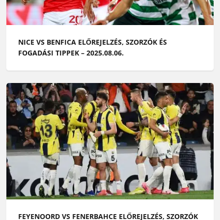
NICE VS BENFICA ELŐREJELZÉS, SZORZÓK ÉS
FOGADÁSI TIPPEK – 2025.08.06.
FEYENOORD VS FENERBAHCE ELŐREJELZÉS, SZORZÓK