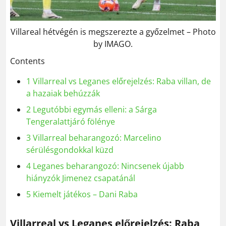
Villareal hétvégén is megszerezte a győzelmet – Photo
by IMAGO.
Contents
1
Villarreal vs Leganes előrejelzés: Raba villan, de
a hazaiak behúzzák
2
Legutóbbi egymás elleni: a Sárga
Tengeralattjáró fölénye
3
Villarreal beharangozó: Marcelino
sérülésgondokkal küzd
4
Leganes beharangozó: Nincsenek újabb
hiányzók Jimenez csapatánál
5
Kiemelt játékos – Dani Raba
Villarreal vs Leganes előrejelzés: Raba