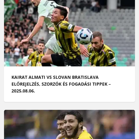
KAIRAT ALMATI VS SLOVAN BRATISLAVA
ELŐREJELZÉS, SZORZÓK ÉS FOGADÁSI TIPPEK –
2025.08.06.