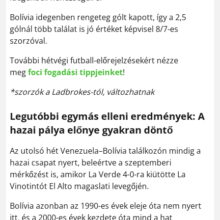
Bolívia idegenben rengeteg gólt kapott, így a 2,5
gólnál több találat is jó értéket képvisel 8/7-es
szorzóval.
További hétvégi futball-előrejelzésekért nézze
meg
foci fogadási tippjeinket
!
*szorzók a Ladbrokes-tól, változhatnak
Legutóbbi egymás elleni eredmények: A
hazai pálya előnye gyakran döntő
Az utolsó hét Venezuela–Bolívia találkozón mindig a
hazai csapat nyert, beleértve a szeptemberi
mérkőzést is, amikor La Verde 4-0-ra kiütötte La
Vinotintót El Alto magaslati levegőjén.
Bolívia azonban az 1990-es évek eleje óta nem nyert
itt, és a 2000-es évek kezdete óta mind a hat