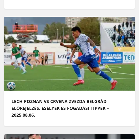
LECH POZNAN VS CRVENA ZVEZDA BELGRÁD
ELŐREJELZÉS, ESÉLYEK ÉS FOGADÁSI TIPPEK –
2025.08.06.