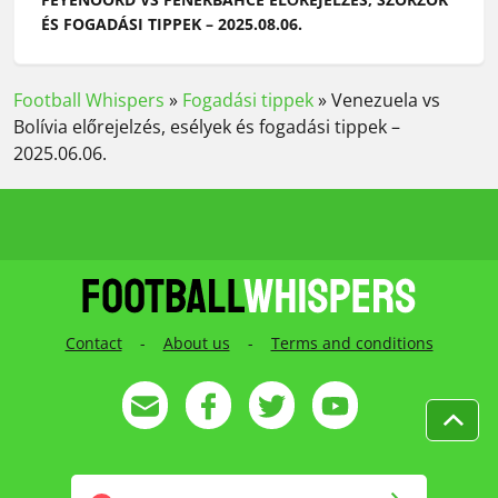
ÉS FOGADÁSI TIPPEK – 2025.08.06.
Football Whispers
»
Fogadási tippek
»
Venezuela vs
Bolívia előrejelzés, esélyek és fogadási tippek –
2025.06.06.
Contact
-
About us
-
Terms and conditions