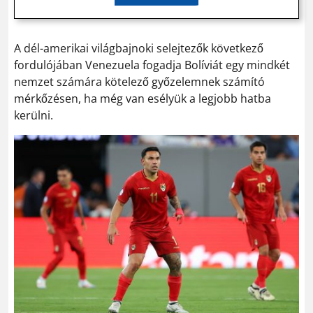
A dél-amerikai világbajnoki selejtezők következő
fordulójában Venezuela fogadja Bolíviát egy mindkét
nemzet számára kötelező győzelemnek számító
mérkőzésen, ha még van esélyük a legjobb hatba
kerülni.