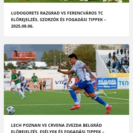
LUDOGORETS RAZGRAD VS FERENCVÁROS TC
ELŐREJELZÉS, SZORZÓK ÉS FOGADÁSI TIPPEK –
2025.08.06.
LECH POZNAN VS CRVENA ZVEZDA BELGRÁD
ELŐREJELZÉS, ESÉLYEK ÉS FOGADÁSI TIPPEK –