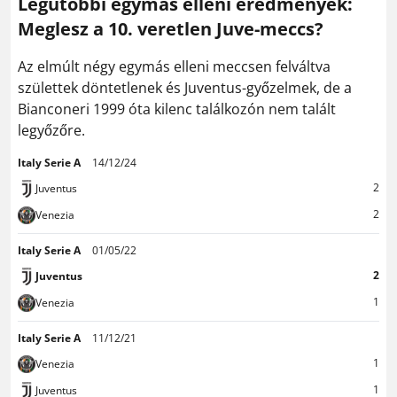
Legutóbbi egymás elleni eredmények:
Meglesz a 10. veretlen Juve-meccs?
Az elmúlt négy egymás elleni meccsen felváltva
születtek döntetlenek és Juventus-győzelmek, de a
Bianconeri 1999 óta kilenc találkozón nem talált
legyőzőre.
Italy Serie A
14/12/24
2
Juventus
2
Venezia
Italy Serie A
01/05/22
2
Juventus
1
Venezia
Italy Serie A
11/12/21
1
Venezia
1
Juventus