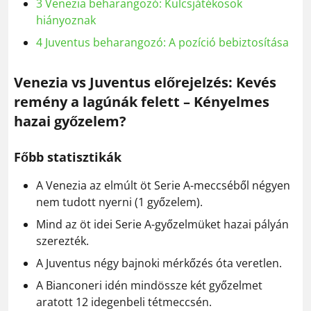
3
Venezia beharangozó: Kulcsjátékosok
hiányoznak
4
Juventus beharangozó: A pozíció bebiztosítása
Venezia vs Juventus előrejelzés: Kevés
remény a lagúnák felett – Kényelmes
hazai győzelem?
Főbb statisztikák
A Venezia az elmúlt öt Serie A-meccséből négyen
nem tudott nyerni (1 győzelem).
Mind az öt idei Serie A-győzelmüket hazai pályán
szerezték.
A Juventus négy bajnoki mérkőzés óta veretlen.
A Bianconeri idén mindössze két győzelmet
aratott 12 idegenbeli tétmeccsén.