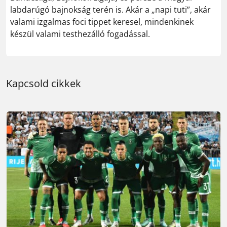
labdarúgó bajnokság terén is. Akár a „napi tuti”, akár
valami izgalmas foci tippet keresel, mindenkinek
készül valami testhezálló fogadással.
Kapcsold cikkek