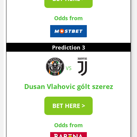
Odds from
Prediction 3
VS
Dusan Vlahovic gólt szerez
BET HERE >
Odds from