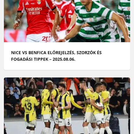
NICE VS BENFICA ELŐREJELZÉS, SZORZÓK ÉS
FOGADÁSI TIPPEK – 2025.08.06.