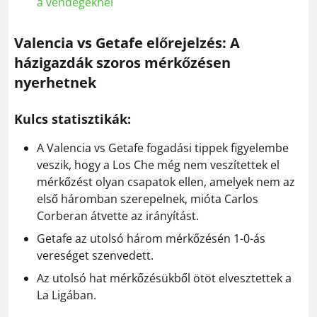
a vendégeknél
Valencia vs Getafe előrejelzés: A
házigazdák szoros mérkőzésen
nyerhetnek
Kulcs statisztikák:
A Valencia vs Getafe fogadási tippek figyelembe
veszik, hogy a Los Che még nem veszítettek el
mérkőzést olyan csapatok ellen, amelyek nem az
első háromban szerepelnek, mióta Carlos
Corberan átvette az irányítást.
Getafe az utolsó három mérkőzésén 1-0-ás
vereséget szenvedett.
Az utolsó hat mérkőzésükből ötöt elvesztettek a
La Ligában.