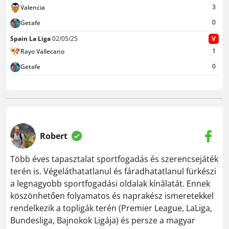
3
Valencia
0
Getafe
Spain La Liga
02/05/25
V
1
Rayo Vallecano
0
Getafe
Robert
Több éves tapasztalat sportfogadás és szerencsejáték
terén is. Végeláthatatlanul és fáradhatatlanul fürkészi
a legnagyobb sportfogadási oldalak kínálatát. Ennek
köszönhetően folyamatos és naprakész ismeretekkel
rendelkezik a topligák terén (Premier League, LaLiga,
Bundesliga, Bajnokok Ligája) és persze a magyar