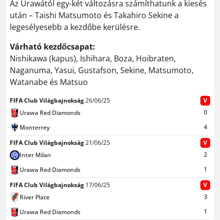
Az Urawától egy-két változásra számíthatunk a kiesés
után – Taishi Matsumoto és Takahiro Sekine a
legesélyesebb a kezdőbe kerülésre.
Várható kezdőcsapat:
Nishikawa (kapus), Ishihara, Boza, Hoibraten,
Naganuma, Yasui, Gustafson, Sekine, Matsumoto,
Watanabe és Matsuo
FIFA Club Világbajnokság
26/06/25
V
0
Urawa Red Diamonds
4
Monterrey
FIFA Club Világbajnokság
21/06/25
V
2
Inter Milan
1
Urawa Red Diamonds
FIFA Club Világbajnokság
17/06/25
V
3
River Plate
1
Urawa Red Diamonds