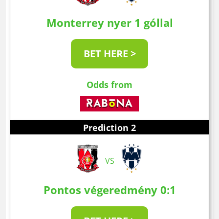
Monterrey nyer 1 góllal
BET HERE >
Odds from
Prediction 2
VS
Pontos végeredmény 0:1