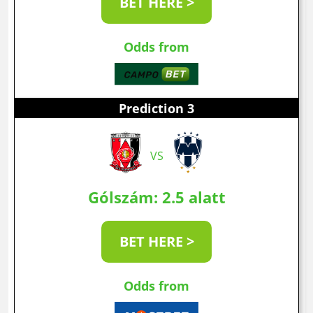
BET HERE >
Odds from
Prediction 3
VS
Gólszám: 2.5 alatt
BET HERE >
Odds from