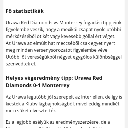
Fő statisztikák
Urawa Red Diamonds vs Monterrey fogadási tippjeink
figyelembe veszik, hogy a mexikói csapat nyolc utóbbi
mérkőzéséből öt két vagy kevesebb góllal ért véget.
Az Urawa az elmúlt hat meccséből csak egyet nyert
meg minden versenysorozatot figyelembe véve.
Utóbbi öt vereségükből négyet egygólos különbséggel
szenvedtek el.
Helyes végeredmény tipp:
Urawa Red
Diamonds 0-1 Monterrey
Az Urawa legutóbb jól szerepelt az Inter ellen, de így is
kiestek a Klubvilágbajnokságból, mivel eddig mindkét
meccsüket elvesztették.
Ez a legjobb esélyük az eredményszerzésre, de a