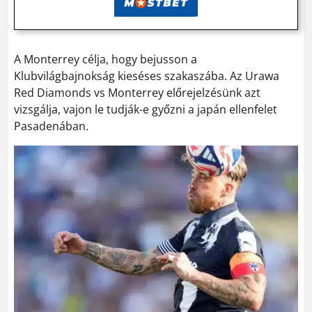
A Monterrey célja, hogy bejusson a
Klubvilágbajnokság kieséses szakaszába. Az Urawa
Red Diamonds vs Monterrey előrejelzésünk azt
vizsgálja, vajon le tudják-e győzni a japán ellenfelet
Pasadenában.