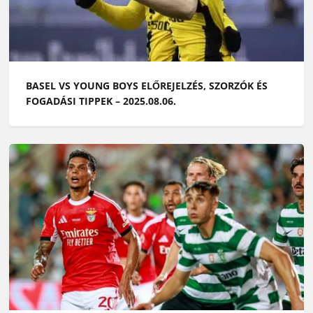
BASEL VS YOUNG BOYS ELŐREJELZÉS, SZORZÓK ÉS
FOGADÁSI TIPPEK – 2025.08.06.