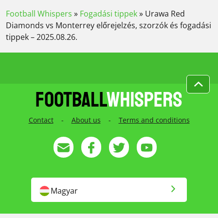
Football Whispers
»
Fogadási tippek
»
Urawa Red
Diamonds vs Monterrey előrejelzés, szorzók és fogadási
tippek – 2025.08.26.
Contact
-
About us
-
Terms and conditions
Magyar
English