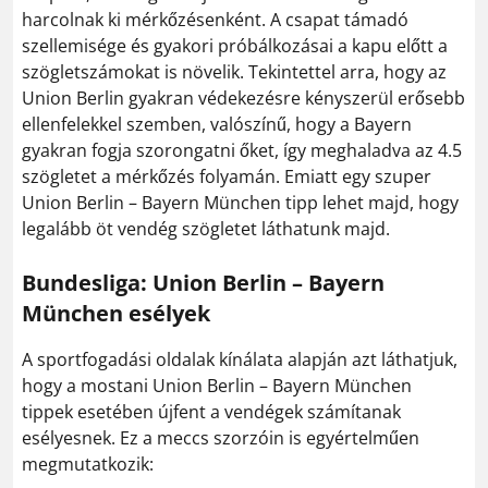
harcolnak ki mérkőzésenként. A csapat támadó
szellemisége és gyakori próbálkozásai a kapu előtt a
szögletszámokat is növelik. Tekintettel arra, hogy az
Union Berlin gyakran védekezésre kényszerül erősebb
ellenfelekkel szemben, valószínű, hogy a Bayern
gyakran fogja szorongatni őket, így meghaladva az 4.5
szögletet a mérkőzés folyamán. Emiatt egy szuper
Union Berlin – Bayern München tipp lehet majd, hogy
legalább öt vendég szögletet láthatunk majd.
Bundesliga: Union Berlin – Bayern
München esélyek
A sportfogadási oldalak kínálata alapján azt láthatjuk,
hogy a mostani Union Berlin – Bayern München
tippek esetében újfent a vendégek számítanak
esélyesnek. Ez a meccs szorzóin is egyértelműen
megmutatkozik: