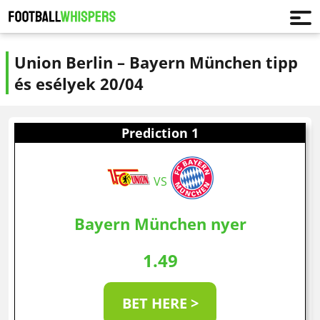
Union Berlin – Bayern München tipp
és esélyek 20/04
Prediction 1
VS
Bayern München nyer
1.49
BET HERE >