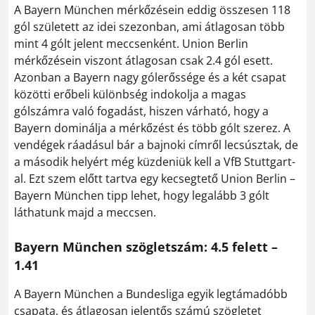
A Bayern München mérkőzésein eddig összesen 118
gól született az idei szezonban, ami átlagosan több
mint 4 gólt jelent meccsenként. Union Berlin
mérkőzésein viszont átlagosan csak 2.4 gól esett.
Azonban a Bayern nagy gólerőssége és a két csapat
közötti erőbeli különbség indokolja a magas
gólszámra való fogadást, hiszen várható, hogy a
Bayern dominálja a mérkőzést és több gólt szerez​. A
vendégek ráadásul bár a bajnoki címről lecsúsztak, de
a második helyért még küzdeniük kell a VfB Stuttgart-
al. Ezt szem előtt tartva egy kecsegtető Union Berlin –
Bayern München tipp lehet, hogy legalább 3 gólt
láthatunk majd a meccsen.
Bayern München szögletszám: 4.5 felett –
1.41
A Bayern München a Bundesliga egyik legtámadóbb
csapata, és átlagosan jelentős számú szögletet