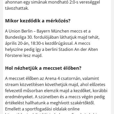
ahonnan egy simának mondható 2:0-s vereséggel
távozhattak.
Mikor kezdődik a mérkőzés?
A Union Berlin – Bayern München meccs et a
Bundesliga 30. fordulójában láthatjuk majd tehát,
április 20-án, 18:30-s kezdőrúgással. A meccs
helyszíne pedig így a berlini Stadion An der Alten
Försterei lesz majd.
Hol nézhetjük a meccset élőben?
A meccset élőben az Arena 4 csatornán, valamint
stream közvetítésen követhetjük majd, ahol előzetes
felvezető műsorban elemzik majd a kezdőket, korábbi
eredményeket. A szünetben és a meccs végén pedig
értékelést hallhatunk a meghívott szakértőktől.
Emellett a sportfogadási oldalak online