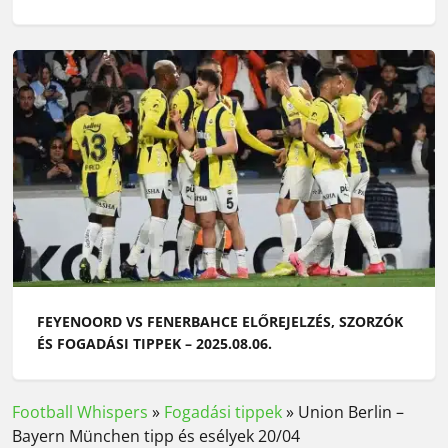
FEYENOORD VS FENERBAHCE ELŐREJELZÉS, SZORZÓK
ÉS FOGADÁSI TIPPEK – 2025.08.06.
Football Whispers
»
Fogadási tippek
»
Union Berlin –
Bayern München tipp és esélyek 20/04