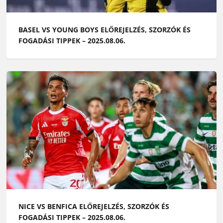
BASEL VS YOUNG BOYS ELŐREJELZÉS, SZORZÓK ÉS
FOGADÁSI TIPPEK – 2025.08.06.
NICE VS BENFICA ELŐREJELZÉS, SZORZÓK ÉS
FOGADÁSI TIPPEK – 2025.08.06.