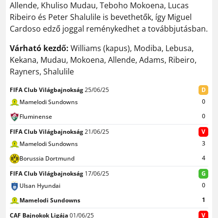
Allende, Khuliso Mudau, Teboho Mokoena, Lucas
Ribeiro és Peter Shalulile is bevethetők, így Miguel
Cardoso edző joggal reménykedhet a továbbjutásban.
Várható kezdő:
Williams (kapus), Modiba, Lebusa,
Kekana, Mudau, Mokoena, Allende, Adams, Ribeiro,
Rayners, Shalulile
FIFA Club Világbajnokság
25/06/25
D
0
Mamelodi Sundowns
0
Fluminense
FIFA Club Világbajnokság
21/06/25
V
3
Mamelodi Sundowns
4
Borussia Dortmund
FIFA Club Világbajnokság
17/06/25
G
0
Ulsan Hyundai
1
Mamelodi Sundowns
CAF Bajnokok Ligája
01/06/25
V