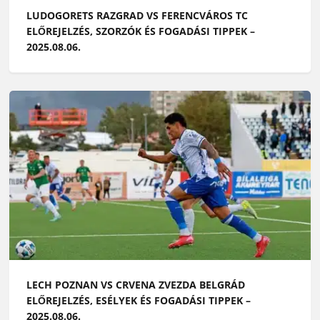
LUDOGORETS RAZGRAD VS FERENCVÁROS TC
ELŐREJELZÉS, SZORZÓK ÉS FOGADÁSI TIPPEK –
2025.08.06.
LECH POZNAN VS CRVENA ZVEZDA BELGRÁD
ELŐREJELZÉS, ESÉLYEK ÉS FOGADÁSI TIPPEK –
2025.08.06.