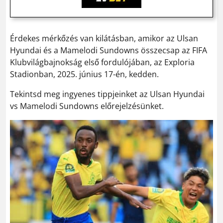
Érdekes mérkőzés van kilátásban, amikor az Ulsan
Hyundai és a Mamelodi Sundowns összecsap az FIFA
Klubvilágbajnokság első fordulójában, az Exploria
Stadionban, 2025. június 17-én, kedden.
Tekintsd meg ingyenes tippjeinket az Ulsan Hyundai
vs Mamelodi Sundowns előrejelzésünket.