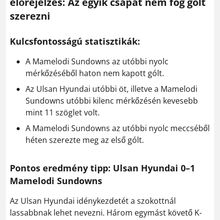
előrejelzés: Az egyik csapat nem fog gólt
szerezni
Kulcsfontosságú statisztikák:
A Mamelodi Sundowns az utóbbi nyolc
mérkőzéséből haton nem kapott gólt.
Az Ulsan Hyundai utóbbi öt, illetve a Mamelodi
Sundowns utóbbi kilenc mérkőzésén kevesebb
mint 11 szöglet volt.
A Mamelodi Sundowns az utóbbi nyolc meccséből
héten szerezte meg az első gólt.
Pontos eredmény tipp:
Ulsan Hyundai 0–1
Mamelodi Sundowns
Az Ulsan Hyundai idénykezdetét a szokottnál
lassabbnak lehet nevezni. Három egymást követő K-