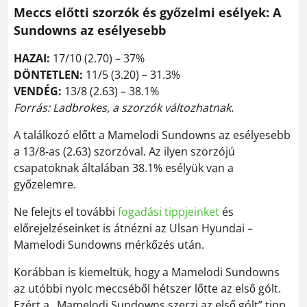
Meccs előtti szorzók és győzelmi esélyek: A
Sundowns az esélyesebb
HAZAI:
17/10 (2.70) – 37%
DÖNTETLEN:
11/5 (3.20) – 31.3%
VENDÉG:
13/8 (2.63) – 38.1%
Forrás: Ladbrokes, a szorzók változhatnak.
A találkozó előtt a Mamelodi Sundowns az esélyesebb
a 13/8-as (2.63) szorzóval. Az ilyen szorzójú
csapatoknak általában 38.1% esélyük van a
győzelemre.
Ne felejts el további
fogadási tippjeinket
és
előrejelzéseinket is átnézni az Ulsan Hyundai –
Mamelodi Sundowns mérkőzés után.
Korábban is kiemeltük, hogy a Mamelodi Sundowns
az utóbbi nyolc meccséből hétszer lőtte az első gólt.
Ezért a „Mamelodi Sundowns szerzi az első gólt” tipp