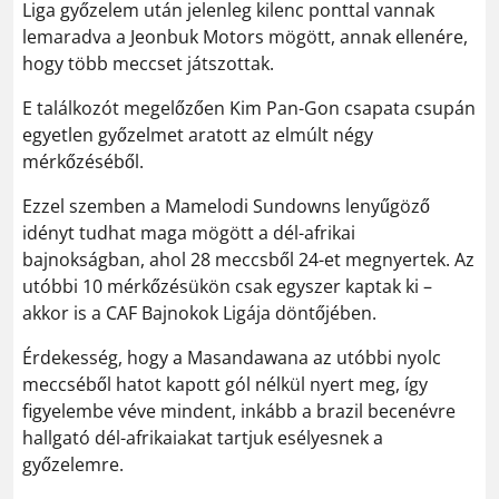
Liga győzelem után jelenleg kilenc ponttal vannak
lemaradva a Jeonbuk Motors mögött, annak ellenére,
hogy több meccset játszottak.
E találkozót megelőzően Kim Pan-Gon csapata csupán
egyetlen győzelmet aratott az elmúlt négy
mérkőzéséből.
Ezzel szemben a Mamelodi Sundowns lenyűgöző
idényt tudhat maga mögött a dél-afrikai
bajnokságban, ahol 28 meccsből 24-et megnyertek. Az
utóbbi 10 mérkőzésükön csak egyszer kaptak ki –
akkor is a CAF Bajnokok Ligája döntőjében.
Érdekesség, hogy a Masandawana az utóbbi nyolc
meccséből hatot kapott gól nélkül nyert meg, így
figyelembe véve mindent, inkább a brazil becenévre
hallgató dél-afrikaiakat tartjuk esélyesnek a
győzelemre.