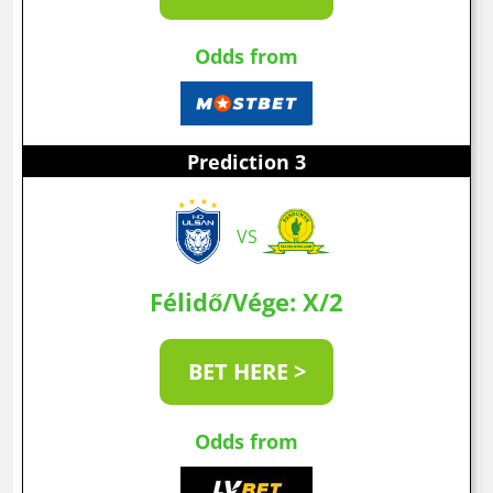
Odds from
Prediction 3
VS
Félidő/Vége: X/2
BET HERE >
Odds from