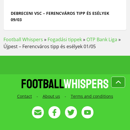
DEBRECENI VSC – FERENCVÁROS TIPP ÉS ESÉLYEK
09/03
Football Whispers
»
Fogadási tippek
»
OTP Bank Liga
»
Újpest – Ferencváros tipp és esélyek 01/05
Contact
-
About us
-
Terms and conditions