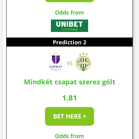
Odds from
Prediction 2
VS
Mindkét csapat szerez gólt
1.81
BET HERE >
Odds from