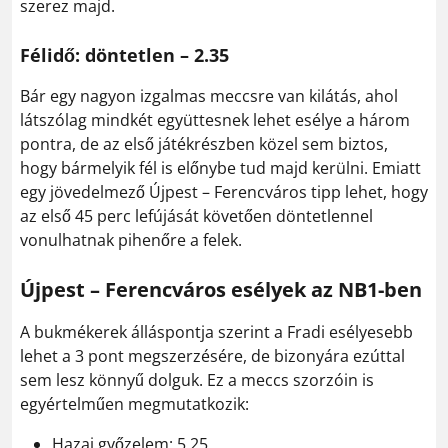
szerez majd.
Félidő: döntetlen – 2.35
Bár egy nagyon izgalmas meccsre van kilátás, ahol
látszólag mindkét együttesnek lehet esélye a három
pontra, de az első játékrészben közel sem biztos,
hogy bármelyik fél is előnybe tud majd kerülni. Emiatt
egy jövedelmező Újpest – Ferencváros tipp lehet, hogy
az első 45 perc lefújását követően döntetlennel
vonulhatnak pihenőre a felek.
Újpest – Ferencváros esélyek az NB1-ben
A bukmékerek álláspontja szerint a Fradi esélyesebb
lehet a 3 pont megszerzésére, de bizonyára ezúttal
sem lesz könnyű dolguk. Ez a meccs szorzóin is
egyértelműen megmutatkozik:
Hazai győzelem: 5.25