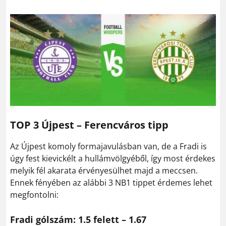
TOP 3 Újpest – Ferencváros tipp
Az Újpest komoly formajavulásban van, de a Fradi is
úgy fest kievickélt a hullámvölgyéből, így most érdekes
melyik fél akarata érvényesülhet majd a meccsen.
Ennek fényében az alábbi 3 NB1 tippet érdemes lehet
megfontolni:
Fradi gólszám: 1.5 felett – 1.67