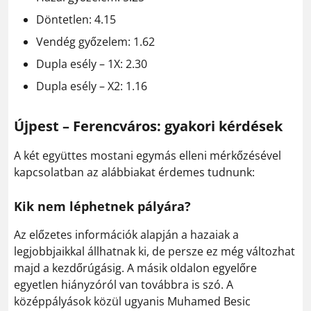
Döntetlen: 4.15
Vendég győzelem: 1.62
Dupla esély – 1X: 2.30
Dupla esély – X2: 1.16
Újpest – Ferencváros: gyakori kérdések
A két együttes mostani egymás elleni mérkőzésével
kapcsolatban az alábbiakat érdemes tudnunk:
Kik nem léphetnek pályára?
Az előzetes információk alapján a hazaiak a
legjobbjaikkal állhatnak ki, de persze ez még változhat
majd a kezdőrúgásig. A másik oldalon egyelőre
egyetlen hiányzóról van továbbra is szó. A
középpályások közül ugyanis Muhamed Besic