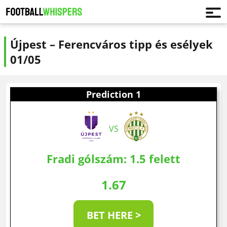
Újpest – Ferencváros tipp és esélyek
01/05
Prediction 1
VS
Fradi gólszám: 1.5 felett
1.67
BET HERE >