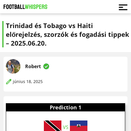
Trinidad és Tobago vs Haiti
előrejelzés, szorzók és fogadási tippek
– 2025.06.20.
Robert
június 18, 2025
Prediction 1
VS