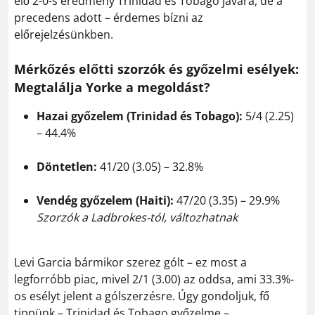
elő 2-0-s eredmény Trinidad és Tobago javára, de a
precedens adott – érdemes bízni az
előrejelzésünkben.
Mérkőzés előtti szorzók és győzelmi esélyek:
Megtalálja Yorke a megoldást?
Hazai győzelem (Trinidad és Tobago):
5/4 (2.25)
– 44.4%
Döntetlen:
41/20 (3.05) – 32.8%
Vendég győzelem (Haiti):
47/20 (3.35) – 29.9%
Szorzók a Ladbrokes-tól, változhatnak
Levi Garcia bármikor szerez gólt – ez most a
legforróbb piac, mivel 2/1 (3.00) az oddsa, ami 33.3%-
os esélyt jelent a gólszerzésre. Úgy gondoljuk, fő
tippünk – Trinidad és Tobago győzelme –