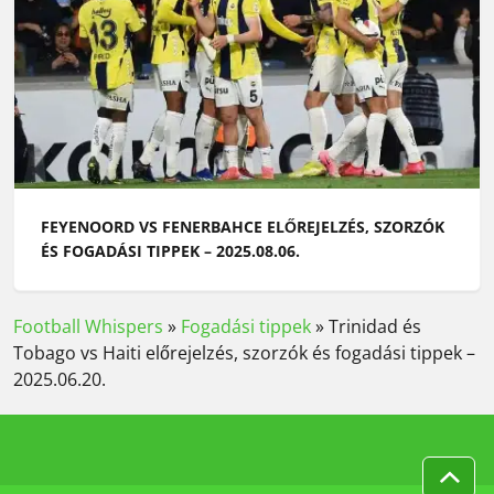
FEYENOORD VS FENERBAHCE ELŐREJELZÉS, SZORZÓK
ÉS FOGADÁSI TIPPEK – 2025.08.06.
Football Whispers
»
Fogadási tippek
»
Trinidad és
Tobago vs Haiti előrejelzés, szorzók és fogadási tippek –
2025.06.20.