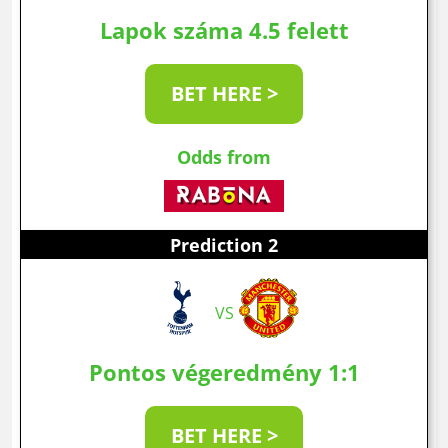
Lapok száma 4.5 felett
BET HERE >
Odds from
Prediction 2
VS
Pontos végeredmény 1:1
BET HERE >