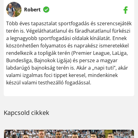
Robert
Több éves tapasztalat sportfogadás és szerencsejáték
terén is. Végeláthatatlanul és fáradhatatlanul fürkészi
a legnagyobb sportfogadási oldalak kínálatát. Ennek
köszönhetően folyamatos és naprakész ismeretekkel
rendelkezik a topligák terén (Premier League, LaLiga,
Bundesliga, Bajnokok Ligája) és persze a magyar
labdarúgó bajnokság terén is. Akár a „napi tuti”, akár
valami izgalmas foci tippet keresel, mindenkinek
készül valami testhezálló fogadással.
Kapcsold cikkek