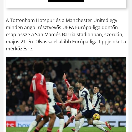
A Tottenham Hotspur és a Manchester United egy
minden angol résztvevős UEFA Európa-liga döntőn
csap össze a San Mamés Barria stadionban, szerdán,
május 21-én. Olvassa el alább Európa-liga tippjeinket a
mérkőzésre.