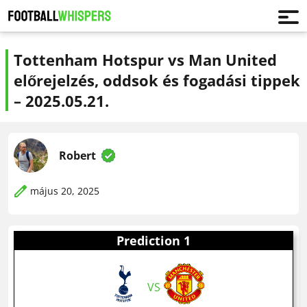
Tottenham Hotspur vs Man United
előrejelzés, oddsok és fogadási tippek
– 2025.05.21.
Robert
május 20, 2025
Prediction 1
VS