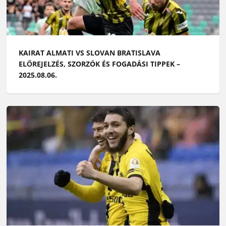
KAIRAT ALMATI VS SLOVAN BRATISLAVA
ELŐREJELZÉS, SZORZÓK ÉS FOGADÁSI TIPPEK –
2025.08.06.