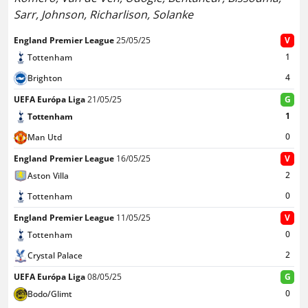
Sarr, Johnson, Richarlison, Solanke
England Premier League
25/05/25
V
1
Tottenham
4
Brighton
UEFA Európa Liga
21/05/25
G
1
Tottenham
0
Man Utd
England Premier League
16/05/25
V
2
Aston Villa
0
Tottenham
England Premier League
11/05/25
V
0
Tottenham
2
Crystal Palace
UEFA Európa Liga
08/05/25
G
0
Bodo/Glimt