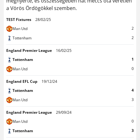
megnyerte, és összességében hat meccs óta veretlen
a Vörös Ördögökkel szemben.
TEST Fixtures
28/02/25
2
Man Utd
2
Tottenham
England Premier League
16/02/25
1
Tottenham
0
Man Utd
England EFL Cup
19/12/24
4
Tottenham
3
Man Utd
England Premier League
29/09/24
0
Man Utd
3
Tottenham