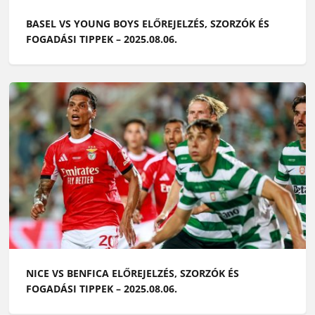
BASEL VS YOUNG BOYS ELŐREJELZÉS, SZORZÓK ÉS
FOGADÁSI TIPPEK – 2025.08.06.
NICE VS BENFICA ELŐREJELZÉS, SZORZÓK ÉS
FOGADÁSI TIPPEK – 2025.08.06.