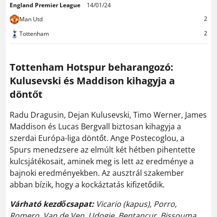
England Premier League
14/01/24
2
Man Utd
2
Tottenham
Tottenham Hotspur beharangozó:
Kulusevski és Maddison kihagyja a
döntőt
Radu Dragusin, Dejan Kulusevski, Timo Werner, James
Maddison és Lucas Bergvall biztosan kihagyja a
szerdai Európa-liga döntőt. Ange Postecoglou, a
Spurs menedzsere az elmúlt két hétben pihentette
kulcsjátékosait, aminek meg is lett az eredménye a
bajnoki eredményekben. Az ausztrál szakember
abban bízik, hogy a kockáztatás kifizetődik.
Várható kezdőcsapat:
Vicario (kapus), Porro,
Romero, Van de Ven, Udogie, Bentancur, Bissouma,