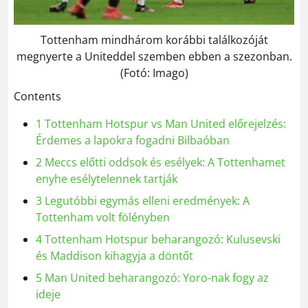
Tottenham mindhárom korábbi találkozóját
megnyerte a Uniteddel szemben ebben a szezonban.
(Fotó: Imago)
Contents
1
Tottenham Hotspur vs Man United előrejelzés:
Érdemes a lapokra fogadni Bilbaóban
2
Meccs előtti oddsok és esélyek: A Tottenhamet
enyhe esélytelennek tartják
3
Legutóbbi egymás elleni eredmények: A
Tottenham volt fölényben
4
Tottenham Hotspur beharangozó: Kulusevski
és Maddison kihagyja a döntőt
5
Man United beharangozó: Yoro-nak fogy az
ideje