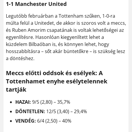
1-1 Manchester United
Legutóbb februárban a Tottenham szűken, 1-0-ra
múlta felül a Unitedet, de akkor is szoros volt a meccs,
és Ruben Amorim csapatának is voltak lehetőségei az
egyenlítésre. Hasonlóan kiegyenlített lehet a
küzdelem Bilbaóban is, és könnyen lehet, hogy
hosszabbításra – sőt akár büntetőkre – is szükség lesz
a döntéshez.
Meccs előtti oddsok és esélyek: A
Tottenhamet enyhe esélytelennek
tartják
HAZAI:
9/5 (2,80) – 35,7%
DÖNTETLEN:
12/5 (3,40) – 29,4%
VENDÉG:
6/4 (2,50) – 40%