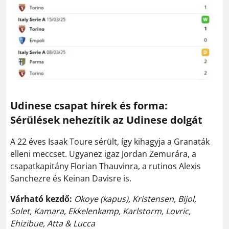
Udinese csapat hírek és forma:
Sérülések nehezítik az Udinese dolgát
A 22 éves Isaak Toure sérült, így kihagyja a Granaták
elleni meccset. Ugyanez igaz Jordan Zemurára, a
csapatkapitány Florian Thauvinra, a rutinos Alexis
Sanchezre és Keinan Davisre is.
Várható kezdő:
Okoye (kapus), Kristensen, Bijol,
Solet, Kamara, Ekkelenkamp, Karlstorm, Lovric,
Ehizibue, Atta & Lucca