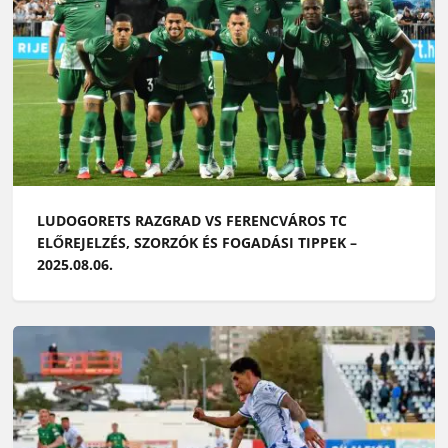
LUDOGORETS RAZGRAD VS FERENCVÁROS TC
ELŐREJELZÉS, SZORZÓK ÉS FOGADÁSI TIPPEK –
2025.08.06.