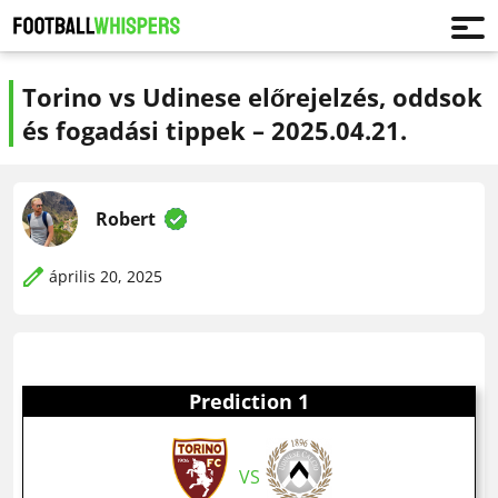
Torino vs Udinese előrejelzés, oddsok
és fogadási tippek – 2025.04.21.
Robert
április 20, 2025
Prediction 1
VS