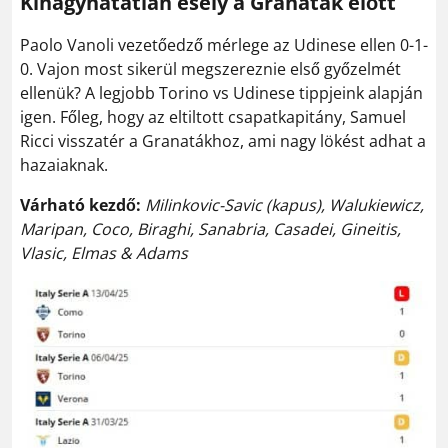
Kihagyhatatlan esély a Granaták előtt
Paolo Vanoli vezetőedző mérlege az Udinese ellen 0-1-
0. Vajon most sikerül megszereznie első győzelmét
ellenük? A legjobb Torino vs Udinese tippjeink alapján
igen. Főleg, hogy az eltiltott csapatkapitány, Samuel
Ricci visszatér a Granatákhoz, ami nagy lökést adhat a
hazaiaknak.
Várható kezdő:
Milinkovic-Savic (kapus), Walukiewicz,
Maripan, Coco, Biraghi, Sanabria, Casadei, Gineitis,
Vlasic, Elmas & Adams