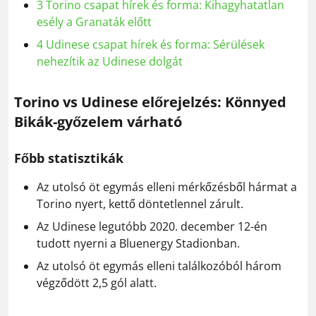
3
Torino csapat hírek és forma: Kihagyhatatlan
esély a Granaták előtt
4
Udinese csapat hírek és forma: Sérülések
nehezítik az Udinese dolgát
Torino vs Udinese előrejelzés: Könnyed
Bikák-győzelem várható
Főbb statisztikák
Az utolsó öt egymás elleni mérkőzésből hármat a
Torino nyert, kettő döntetlennel zárult.
Az Udinese legutóbb 2020. december 12-én
tudott nyerni a Bluenergy Stadionban.
Az utolsó öt egymás elleni találkozóból három
végződött 2,5 gól alatt.