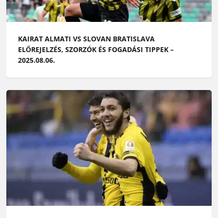
KAIRAT ALMATI VS SLOVAN BRATISLAVA
ELŐREJELZÉS, SZORZÓK ÉS FOGADÁSI TIPPEK –
2025.08.06.