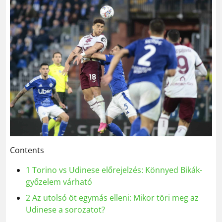
Contents
1
Torino vs Udinese előrejelzés: Könnyed Bikák-
győzelem várható
2
Az utolsó öt egymás elleni: Mikor töri meg az
Udinese a sorozatot?