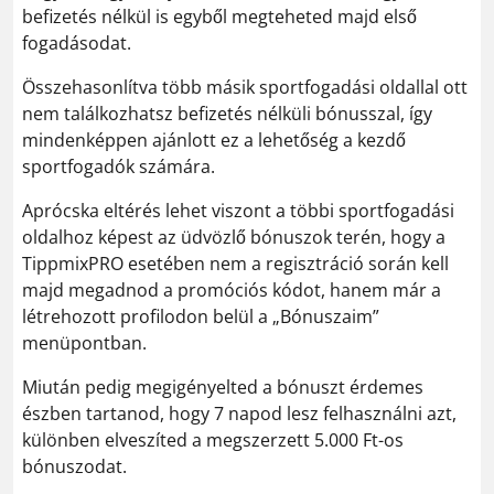
befizetés nélkül is egyből megteheted majd első
fogadásodat.
Összehasonlítva több másik sportfogadási oldallal ott
nem találkozhatsz befizetés nélküli bónusszal, így
mindenképpen ajánlott ez a lehetőség a kezdő
sportfogadók számára.
Aprócska eltérés lehet viszont a többi sportfogadási
oldalhoz képest az üdvözlő bónuszok terén, hogy a
TippmixPRO esetében nem a regisztráció során kell
majd megadnod a promóciós kódot, hanem már a
létrehozott profilodon belül a „Bónuszaim”
menüpontban.
Miután pedig megigényelted a bónuszt érdemes
észben tartanod, hogy 7 napod lesz felhasználni azt,
különben elveszíted a megszerzett 5.000 Ft-os
bónuszodat.