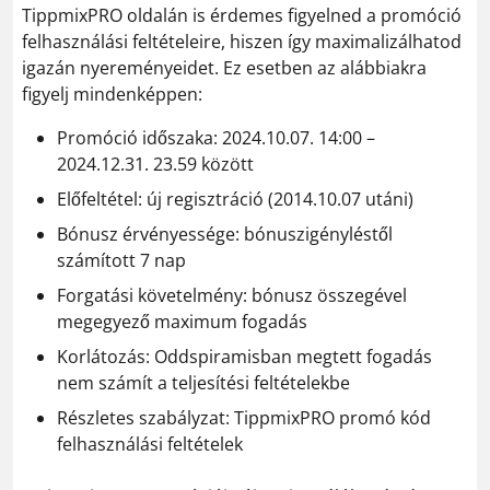
TippmixPRO oldalán is érdemes figyelned a promóció
felhasználási feltételeire, hiszen így maximalizálhatod
igazán nyereményeidet. Ez esetben az alábbiakra
figyelj mindenképpen:
Promóció időszaka: 2024.10.07. 14:00 –
2024.12.31. 23.59 között
Előfeltétel: új regisztráció (2014.10.07 utáni)
Bónusz érvényessége: bónuszigényléstől
számított 7 nap
Forgatási követelmény: bónusz összegével
megegyező maximum fogadás
Korlátozás: Oddspiramisban megtett fogadás
nem számít a teljesítési feltételekbe
Részletes szabályzat: TippmixPRO promó kód
felhasználási feltételek