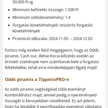
50.000 Ft-ig
Minimum befizetés összege: 1.500 Ft
Minimum oddskövetelmény: 1.4
Forgatási követelmények: ötszörös forgatási
követelmények
Promóció időszaka: 2024.11.05. – 2024.12.02
Fontos még ezeken felül megjegyezni, hogy az Odds
piramis, Cash out, illetve Korai kifizetés esetén az
érintett szelvények nem számítanak bele a forgatási
feltételekbe, tehát erre mindenképpen figyelj majd!
Odds piramis a TippmixPRO-n
Az odds piramis segítségével több eseményt
kombinálhatsz majd, amivel pedig a nyereményeid
összegét is könnyebben növelheted. Ez azt jelenti,
hogy ha legalább 4 sportfogadási eseményt válogatsz