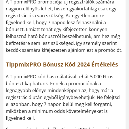
A TippmixPRO promóciója új regisztrálók számára
nagyon előnyös lehet, hiszen gyakorlatilag csak egy
regisztrációra van szükség, Az egyetlen amire
figyelned kell, hogy 7 napod lesz felhasználni a
bónuszt. Emiatt tehát egy kifejezetten könnyen
felhasználható bónuszról beszélhetünk, amihez még
befizetésre sem lesz szükséged, így személy szerint
kezdők számára kifejezetten ajánlom ezt a promóciót.
TippmixPRO Bónusz Kód 2024 Értékelés
A TippmixPRO kód használatával tehát 5.000 Ft-os
bónuszt kaphatunk. Ennek a promóciónak a
legnagyobb előnye mindenképpen az, hogy már a
regisztráció után egyből igénybevehetjük. Ne felejtsd
el azonban, hogy 7 napon belül meg kell forgatni,
miközben a minimum odds követelményeket is
figyelned kell.