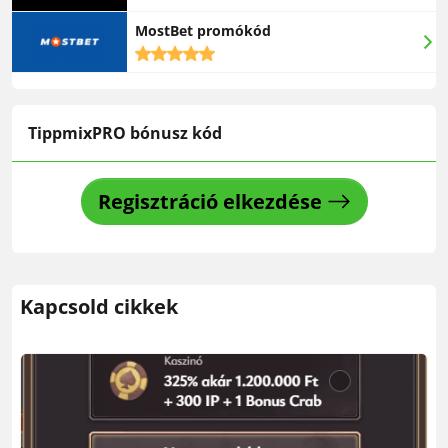
rating
MostBet promókód
5,0
rating
TippmixPRO bónusz kód
Regisztráció elkezdése
Kapcsold cikkek