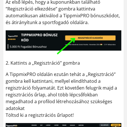
Az első lépés, hogy a kuponunkban található
“Regisztráció elkezdése” gombra kattintva
automatikusan aktiválod a TippmixPRO bónuszkódot,
és átirányítunk a sportfogadó oldalára.
2. Kattints a „Regisztráció” gombra
A TippmixPRO oldalán ezután tehát a „Regisztráció”
gombra kell kattintani, mellyel elindíthatod a
regisztráció folyamatát. Ezt követően felugrik majd a
regisztrációs űrlap, ahol több lépcsőfokban
megadhatod a profilod létrehozásához szükséges
adatokat
Töltsd ki a regisztrációs űrlapot!