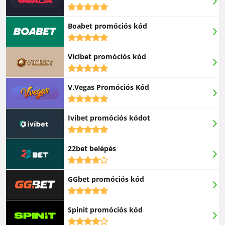
5,0
rating
Boabet promóciós kód
5,0
rating
Vicibet promóciós kód
5,0
rating
V.Vegas Promóciós Kód
5,0
rating
Ivibet promóciós kódot
5,0
rating
22bet belépés
4,0
rating
GGbet promóciós kód
5,0
rating
Spinit promóciós kód
4,0