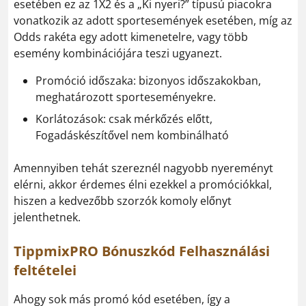
esetében ez az 1X2 és a „Ki nyeri?” típusú piacokra
vonatkozik az adott sportesemények esetében, míg az
Odds rakéta egy adott kimenetelre, vagy több
esemény kombinációjára teszi ugyanezt.
Promóció időszaka: bizonyos időszakokban,
meghatározott sporteseményekre.
Korlátozások: csak mérkőzés előtt,
Fogadáskészítővel nem kombinálható
Amennyiben tehát szereznél nagyobb nyereményt
elérni, akkor érdemes élni ezekkel a promóciókkal,
hiszen a kedvezőbb szorzók komoly előnyt
jelenthetnek.
TippmixPRO Bónuszkód Felhasználási
feltételei
Ahogy sok más promó kód esetében, így a