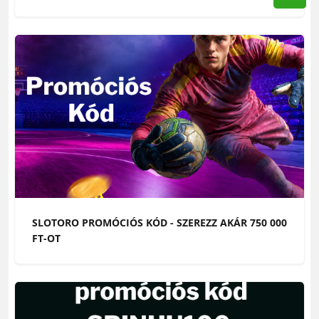
SLOTORO PROMÓCIÓS KÓD - SZEREZZ AKÁR 750 000
FT-OT