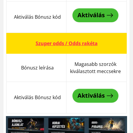
Aktiválás
Aktiválás Bónusz kód
Szuper odds / Odds rakéta
Magasabb szorzók
Bónusz leírása
kiválasztott meccsekre
Aktiválás
Aktiválás Bónusz kód