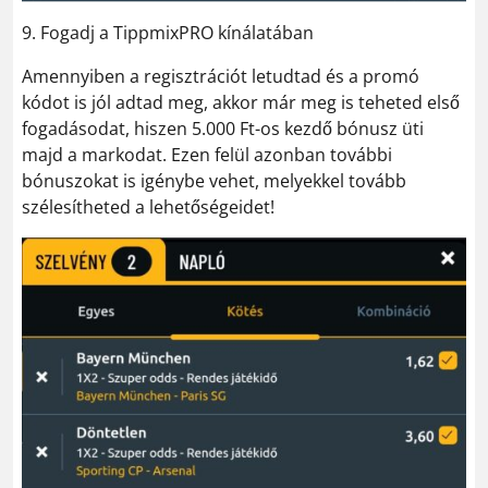
9. Fogadj a TippmixPRO kínálatában
Amennyiben a regisztrációt letudtad és a promó
kódot is jól adtad meg, akkor már meg is teheted első
fogadásodat, hiszen 5.000 Ft-os kezdő bónusz üti
majd a markodat. Ezen felül azonban további
bónuszokat is igénybe vehet, melyekkel tovább
szélesítheted a lehetőségeidet!