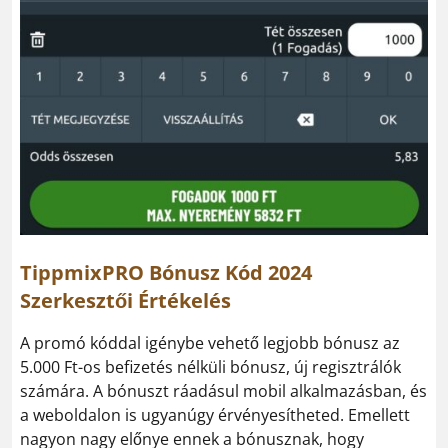
TippmixPRO Bónusz Kód 2024
Szerkesztői Értékelés
A promó kóddal igénybe vehető legjobb bónusz az
5.000 Ft-os befizetés nélküli bónusz, új regisztrálók
számára. A bónuszt ráadásul mobil alkalmazásban, és
a weboldalon is ugyanúgy érvényesítheted. Emellett
nagyon nagy előnye ennek a bónusznak, hogy