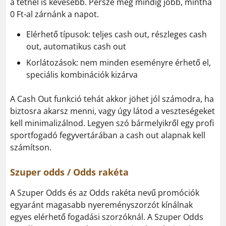
a tétnél is kevesebb. Persze még mindig jobb, mintha
0 Ft-al zárnánk a napot.
Elérhető típusok: teljes cash out, részleges cash
out, automatikus cash out
Korlátozások: nem minden eseményre érhető el,
speciális kombinációk kizárva
A Cash Out funkció tehát akkor jöhet jól számodra, ha
biztosra akarsz menni, vagy úgy látod a veszteségeket
kell minimalizálnod. Legyen szó bármelyikről egy profi
sportfogadó fegyvertárában a cash out alapnak kell
számítson.
Szuper odds / Odds rakéta
A Szuper Odds és az Odds rakéta nevű promóciók
egyaránt magasabb nyereményszorzót kínálnak
egyes elérhető fogadási szorzóknál. A Szuper Odds