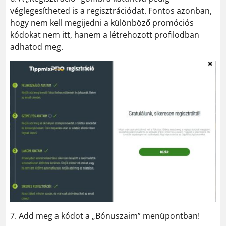
véglegesítheted is a regisztrációdat. Fontos azonban,
hogy nem kell megijedni a különböző promóciós
kódokat nem itt, hanem a létrehozott profilodban
adhatod meg.
7. Add meg a kódot a „Bónuszaim” menüpontban!