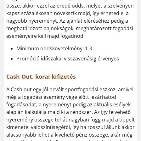
össze, akkor ezzel az eredő odds, melyet a szelvényen
kapsz százalékosan növekszik majd, így érheted el a
nagyobb nyereményt. Az ajánlat eléréséhez pedig a
meghatározott bajnokságok, meghatározott fogadási
eseményeire kell majd fogadnod.
Minimum oddskövetelmény: 1.3
Promóció időszaka: visszavonásig érvényes
Cash Out, korai kifizetés
A Cash out egy jól bevált sportfogadási eszköz, amivel
még a fogadási esemény vége előtt lezárhatod
fogadásodat, a nyereményt pedig az aktuális esélyek
alapján kalkulálja majd ki a rendszer. Az így felvehető
nyeremény összege tehát nagyban függ majd a tippelt
kimenetel valószínűségétől, így ha rosszul állunk akkor
alacsonyabb lehet a kivehető pénz összege, akár még