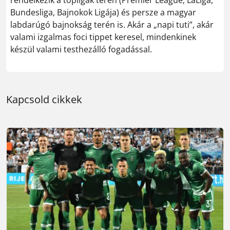
Bundesliga, Bajnokok Ligája) és persze a magyar
labdarúgó bajnokság terén is. Akár a „napi tuti”, akár
valami izgalmas foci tippet keresel, mindenkinek
készül valami testhezálló fogadással.
Kapcsold cikkek