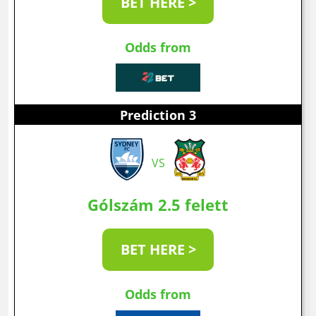
BET HERE >
Odds from
Prediction 3
VS
Gólszám 2.5 felett
BET HERE >
Odds from