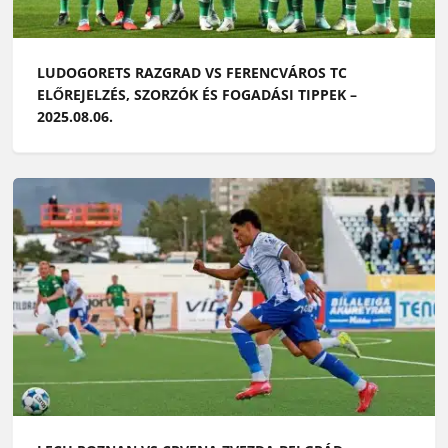
LUDOGORETS RAZGRAD VS FERENCVÁROS TC
ELŐREJELZÉS, SZORZÓK ÉS FOGADÁSI TIPPEK –
2025.08.06.