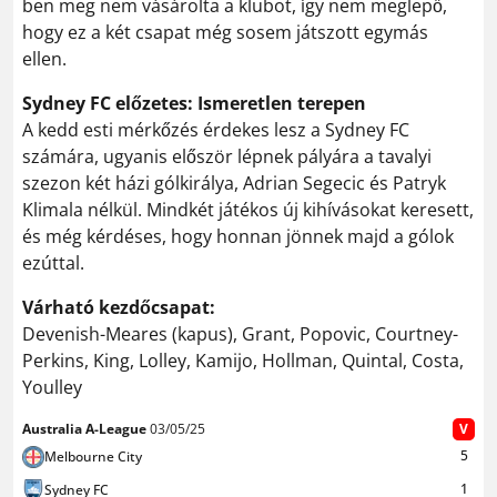
ben meg nem vásárolta a klubot, így nem meglepő,
hogy ez a két csapat még sosem játszott egymás
ellen.
Sydney FC előzetes: Ismeretlen terepen
A kedd esti mérkőzés érdekes lesz a Sydney FC
számára, ugyanis először lépnek pályára a tavalyi
szezon két házi gólkirálya, Adrian Segecic és Patryk
Klimala nélkül. Mindkét játékos új kihívásokat keresett,
és még kérdéses, hogy honnan jönnek majd a gólok
ezúttal.
Várható kezdőcsapat:
Devenish-Meares (kapus), Grant, Popovic, Courtney-
Perkins, King, Lolley, Kamijo, Hollman, Quintal, Costa,
Youlley
Australia A-League
03/05/25
V
5
Melbourne City
1
Sydney FC