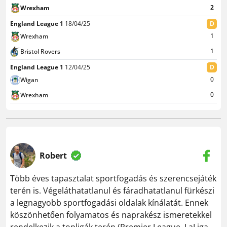
2
Wrexham
England League 1
18/04/25
D
1
Wrexham
1
Bristol Rovers
England League 1
12/04/25
D
0
Wigan
0
Wrexham
Robert
Több éves tapasztalat sportfogadás és szerencsejáték
terén is. Végeláthatatlanul és fáradhatatlanul fürkészi
a legnagyobb sportfogadási oldalak kínálatát. Ennek
köszönhetően folyamatos és naprakész ismeretekkel
rendelkezik a topligák terén (Premier League, LaLiga,