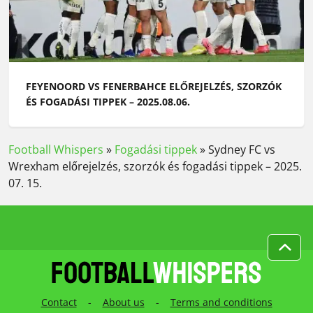
FEYENOORD VS FENERBAHCE ELŐREJELZÉS, SZORZÓK
ÉS FOGADÁSI TIPPEK – 2025.08.06.
Football Whispers
»
Fogadási tippek
»
Sydney FC vs
Wrexham előrejelzés, szorzók és fogadási tippek – 2025.
07. 15.
Contact
-
About us
-
Terms and conditions