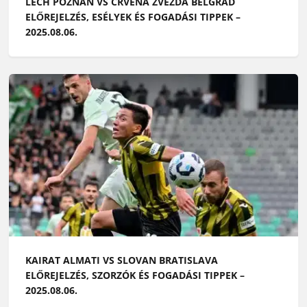
LECH POZNAN VS CRVENA ZVEZDA BELGRÁD
ELŐREJELZÉS, ESÉLYEK ÉS FOGADÁSI TIPPEK –
2025.08.06.
KAIRAT ALMATI VS SLOVAN BRATISLAVA
ELŐREJELZÉS, SZORZÓK ÉS FOGADÁSI TIPPEK –
2025.08.06.