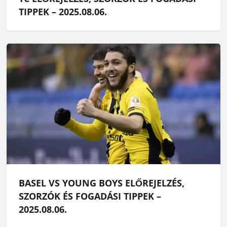
TIPPEK – 2025.08.06.
BASEL VS YOUNG BOYS ELŐREJELZÉS,
SZORZÓK ÉS FOGADÁSI TIPPEK –
2025.08.06.