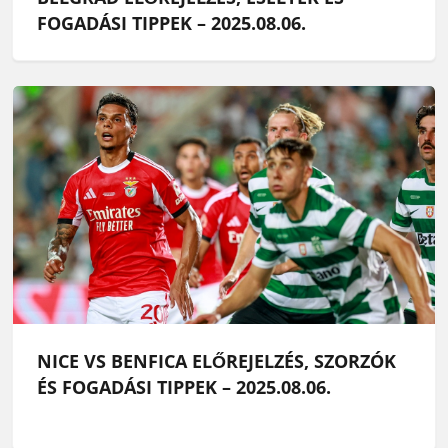
FOGADÁSI TIPPEK – 2025.08.06.
NICE VS BENFICA ELŐREJELZÉS, SZORZÓK
ÉS FOGADÁSI TIPPEK – 2025.08.06.