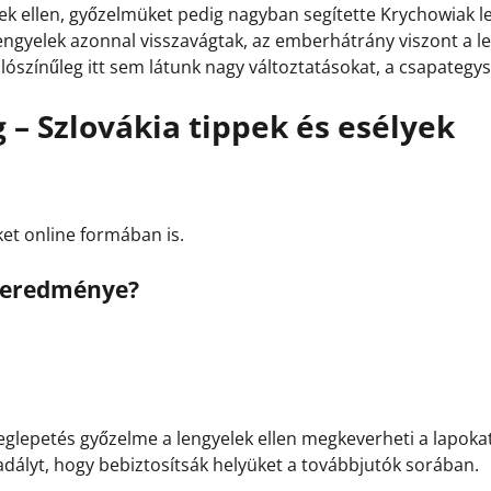
ek ellen, győzelmüket pedig nagyban segítette Krychowiak le
engyelek azonnal visszavágtak, az emberhátrány viszont a leh
ószínűleg itt sem látunk nagy változtatásokat, a csapategysé
 – Szlovákia tippek és esélyek
t online formában is.
zó eredménye?
eglepetés győzelme a lengyelek ellen megkeverheti a lapoka
kadályt, hogy bebiztosítsák helyüket a továbbjutók sorában.