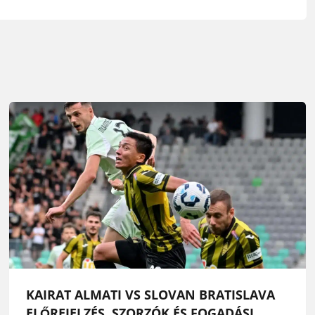
KAIRAT ALMATI VS SLOVAN BRATISLAVA
ELŐREJELZÉS, SZORZÓK ÉS FOGADÁSI