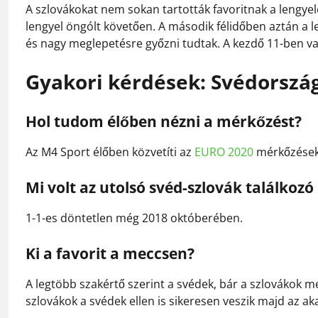
A szlovákokat nem sokan tartották favoritnak a lengyel
lengyel öngólt követően. A második félidőben aztán a l
és nagy meglepetésre győzni tudtak. A kezdő 11-ben val
Gyakori kérdések: Svédország
Hol tudom élőben nézni a mérkőzést?
Az M4 Sport élőben közvetíti az
EURO 2020
mérkőzéseke
Mi volt az utolsó svéd-szlovák találko
1-1-es döntetlen még 2018 októberében.
Ki a favorit a meccsen?
A legtöbb szakértő szerint a svédek, bár a szlovákok m
szlovákok a svédek ellen is sikeresen veszik majd az a