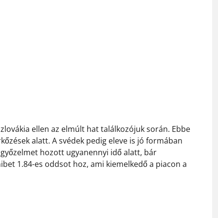
zlovákia ellen az elmúlt hat találkozójuk során. Ebbe
őzések alatt. A svédek pedig eleve is jó formában
 győzelmet hozott ugyanennyi idő alatt, bár
nibet 1.84-es oddsot hoz, ami kiemelkedő a piacon a