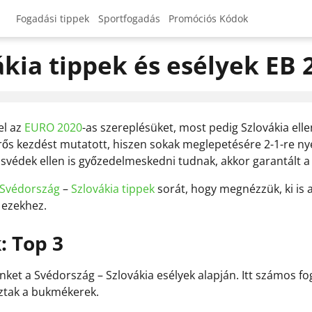
Fogadási tippek
Sportfogadás
Promóciós Kódok
Legjobb sportfogadási oldalak
Betmatch promóciós kód
ákia tippek és esélyek EB 
Legjobb sportfogadási alkalmazás
Boabet Promóciós kód
Sportfogadási bónuszok
22bet promóciós kód
el az
EURO 2020
-as szereplésüket, most pedig Szlovákia el
BetOnRed promóciós kód
s kezdést mutatott, hiszen sokak meglepetésére 2-1-re nyert
MostBet promókód
a svédek ellen is győzedelmeskedni tudnak, akkor garantált a
1xBet promóciós kód
Svédország
–
Szlovákia tippek
sorát, hogy megnézzük, ki is a
 ezekhez.
: Top 3
ket a Svédország – Szlovákia esélyek alapján. Itt számos fog
oztak a bukmékerek.