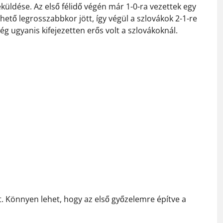
küldése. Az első félidő végén már 1-0-ra vezettek egy
ető legrosszabbkor jött, így végül a szlovákok 2-1-re
g ugyanis kifejezetten erős volt a szlovákoknál.
t. Könnyen lehet, hogy az első győzelemre építve a