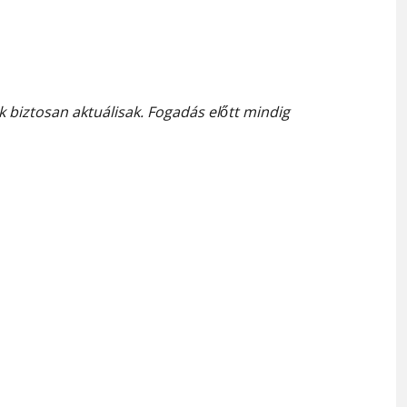
k biztosan aktuálisak. Fogadás előtt mindig