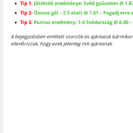
Tip 1:
Játékidő eredménye: Svéd győzelem @ 1.83 
Tip 2:
Összes gól – 2.5 alatt @ 1.61 – Fogadj erre
Tip 3:
Pontos eredmény: 1-0 Svédország @ 6.00 – 
A bejegyzésben említett szorzók és ajánlatok bármikor 
ellenőrizzük, hogy ezek jelenleg mit ajánlanak.