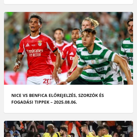
NICE VS BENFICA ELŐREJELZÉS, SZORZÓK ÉS
FOGADÁSI TIPPEK – 2025.08.06.