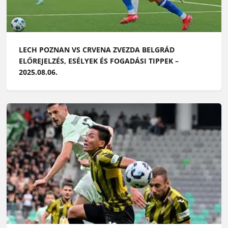
LECH POZNAN VS CRVENA ZVEZDA BELGRÁD
ELŐREJELZÉS, ESÉLYEK ÉS FOGADÁSI TIPPEK –
2025.08.06.