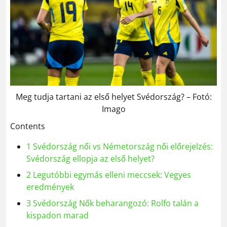
Meg tudja tartani az első helyet Svédország? – Fotó:
Imago
Contents
1
Svédország női vs Németország női előrejelzés:
Svédország ellopja az első helyet?
2
Legutóbbi egymás elleni meccsek: Vegyes
eredmények
3
Svédország Nők beharangozó: Rolfo talán a
kispadon marad