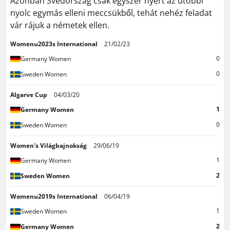
Azonban Svédország csak egyszer nyert az utóbbi
nyolc egymás elleni meccsükből, tehát nehéz feladat
vár rájuk a németek ellen.
Womenu2023s International
21/02/23
0
Germany Women
0
Sweden Women
Algarve Cup
04/03/20
1
Germany Women
0
Sweden Women
Women's Világbajnokság
29/06/19
1
Germany Women
2
Sweden Women
Womenu2019s International
06/04/19
1
Sweden Women
2
Germany Women