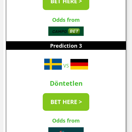
BET HERE >
Odds from
Prediction 3
VS
Döntetlen
BET HERE >
Odds from