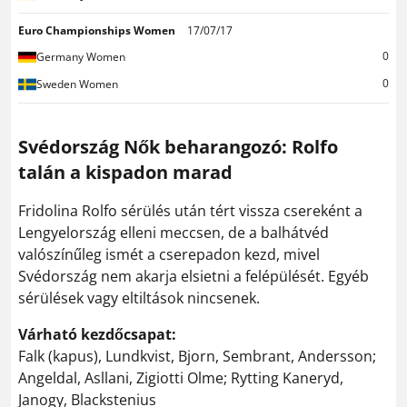
Euro Championships Women
17/07/17
0
Germany Women
0
Sweden Women
Svédország Nők beharangozó: Rolfo
talán a kispadon marad
Fridolina Rolfo sérülés után tért vissza csereként a
Lengyelország elleni meccsen, de a balhátvéd
valószínűleg ismét a cserepadon kezd, mivel
Svédország nem akarja elsietni a felépülését. Egyéb
sérülések vagy eltiltások nincsenek.
Várható kezdőcsapat:
Falk (kapus), Lundkvist, Bjorn, Sembrant, Andersson;
Angeldal, Asllani, Zigiotti Olme; Rytting Kaneryd,
Janogy, Blackstenius