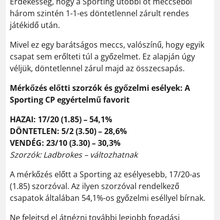
Érdekesség, hogy a Sporting utóbbi öt meccséből
három szintén 1-1-es döntetlennel zárult rendes
játékidő után.
Mivel ez egy barátságos meccs, valószínű, hogy egyik
csapat sem erőlteti túl a győzelmet. Ez alapján úgy
véljük, döntetlennel zárul majd az összecsapás.
Mérkőzés előtti szorzók és győzelmi esélyek: A
Sporting CP egyértelmű favorit
HAZAI: 17/20 (1.85) – 54,1%
DÖNTETLEN: 5/2 (3.50) – 28,6%
VENDÉG: 23/10 (3.30) – 30,3%
Szorzók: Ladbrokes – változhatnak
A mérkőzés előtt a Sporting az esélyesebb, 17/20-as
(1.85) szorzóval. Az ilyen szorzóval rendelkező
csapatok általában 54,1%-os győzelmi eséllyel bírnak.
Ne felejtsd el átnézni további legjobb fogadási