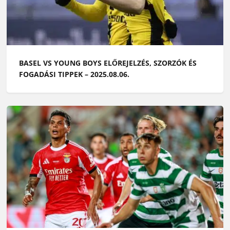
BASEL VS YOUNG BOYS ELŐREJELZÉS, SZORZÓK ÉS
FOGADÁSI TIPPEK – 2025.08.06.