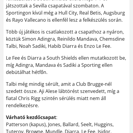
játszottak a Sevilla csapatával szombaton. A
Sportingon kívül még a Hull City, Real Betis, Augsburg
és Rayo Vallecano is ellenfél lesz a felkészülés során.
Több új játékos is csatlakozott a csapathoz a nyáron,
köztük Simon Adingra, Reinildo Mandava, Chemsdine
Talbi, Noah Sadiki, Habib Diarra és Enzo Le Fee.
Le Fee és Diarra a South Shields ellen mutatkozott be,
míg Adingra, Mandava és Sadiki a Sporting ellen
debütálhat hétfőn.
Talbi még mindig sérült, amit a Club Brugge-nél
szedett össze. Aji Alese lábtörést szenvedett, míg a
fiatal Chris Rigg szintén sérülés miatt nem áll
rendelkezésre.
Várható kezdőcsapat
:
Patterson (kapus), Jones, Ballard, Seelt, Huggins,
Tuterov, Browne, Mundle, Diarra, Le Fee, Isidor.