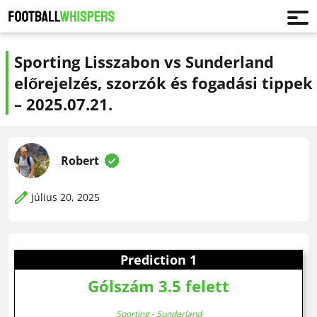
Sporting Lisszabon vs Sunderland
előrejelzés, szorzók és fogadási tippek
– 2025.07.21.
Robert
július 20, 2025
Prediction 1
Gólszám 3.5 felett
Sporting - Sunderland