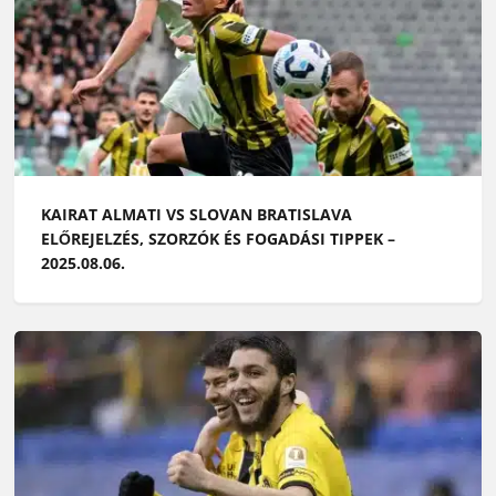
KAIRAT ALMATI VS SLOVAN BRATISLAVA
ELŐREJELZÉS, SZORZÓK ÉS FOGADÁSI TIPPEK –
2025.08.06.