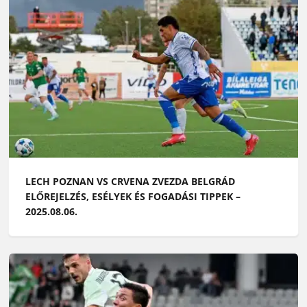
LECH POZNAN VS CRVENA ZVEZDA BELGRÁD
ELŐREJELZÉS, ESÉLYEK ÉS FOGADÁSI TIPPEK –
2025.08.06.