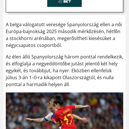
A belga válogatott veresége Spanyolország ellen a női
Európa-bajnokság 2025 második mérkőzésén, hétfőn
a stockhorni arénában, megerősítheti kiesésüket a
négycsapatos csoportból.
Az élen álló Spanyolország három ponttal rendelkezik,
és elfoglalja a negyeddöntőbe jutást jelentő két hely
egyikét, és továbbjut, ha nyer. Eközben ellenfelük
július 3-án 1–0-ra kikapott Olaszországtól, és nulla
ponttal a harmadik helyen áll.