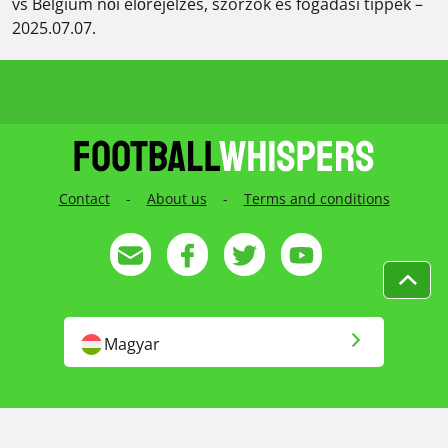
vs Belgium női előrejelzés, szorzók és fogadási tippek –
2025.07.07.
Contact
-
About us
-
Terms and conditions
Magyar
English