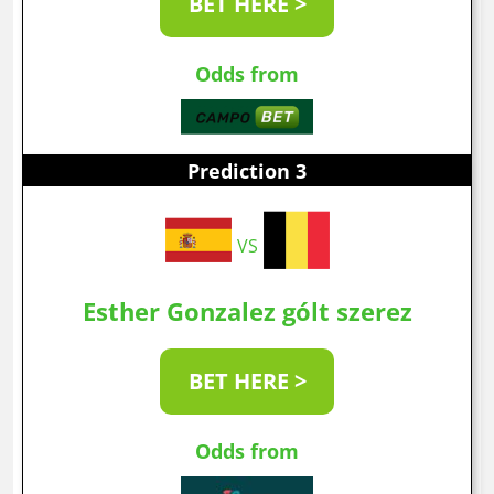
BET HERE >
Odds from
Prediction 3
VS
Esther Gonzalez gólt szerez
BET HERE >
Odds from