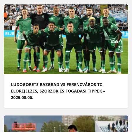
LUDOGORETS RAZGRAD VS FERENCVÁROS TC
ELŐREJELZÉS, SZORZÓK ÉS FOGADÁSI TIPPEK –
2025.08.06.