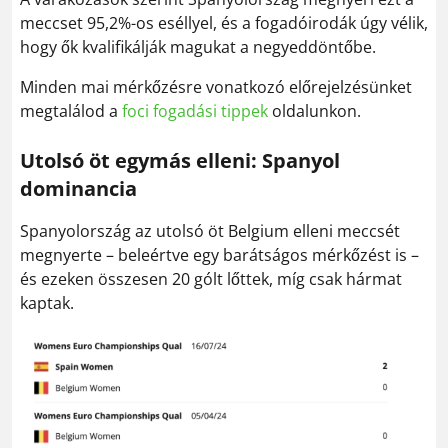
meccset 95,2%-os eséllyel, és a fogadóirodák úgy vélik,
hogy ők kvalifikálják magukat a negyeddöntőbe.
Minden mai mérkőzésre vonatkozó előrejelzésünket
megtalálod a
foci fogadási tippek
oldalunkon.
Utolsó öt egymás elleni: Spanyol
dominancia
Spanyolország az utolsó öt Belgium elleni meccsét
megnyerte – beleértve egy barátságos mérkőzést is –
és ezeken összesen 20 gólt lőttek, míg csak hármat
kaptak.