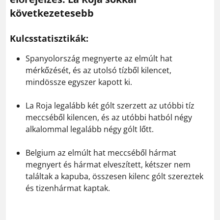
következetesebb
Kulcsstatisztikák:
Spanyolország megnyerte az elmúlt hat
mérkőzését, és az utolsó tízből kilencet,
mindössze egyszer kapott ki.
La Roja legalább két gólt szerzett az utóbbi tíz
meccséből kilencen, és az utóbbi hatból négy
alkalommal legalább négy gólt lőtt.
Belgium az elmúlt hat meccséből hármat
megnyert és hármat elveszített, kétszer nem
találtak a kapuba, összesen kilenc gólt szereztek
és tizenhármat kaptak.