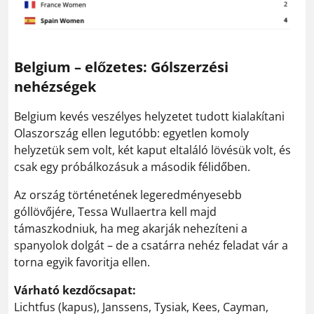
Belgium – előzetes: Gólszerzési
nehézségek
Belgium kevés veszélyes helyzetet tudott kialakítani
Olaszország ellen legutóbb: egyetlen komoly
helyzetük sem volt, két kaput eltaláló lövésük volt, és
csak egy próbálkozásuk a második félidőben.
Az ország történetének legeredményesebb
góllövőjére, Tessa Wullaertra kell majd
támaszkodniuk, ha meg akarják nehezíteni a
spanyolok dolgát – de a csatárra nehéz feladat vár a
torna egyik favoritja ellen.
Várható kezdőcsapat:
Lichtfus (kapus), Janssens, Tysiak, Kees, Cayman,