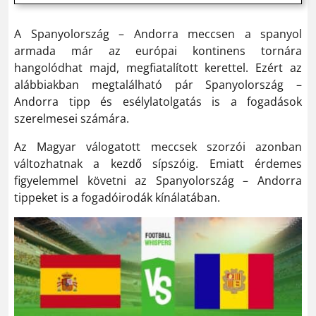
A Spanyolország – Andorra meccsen a spanyol
armada már az európai kontinens tornára
hangolódhat majd, megfiatalított kerettel. Ezért az
alábbiakban megtalálható pár Spanyolország –
Andorra tipp és esélylatolgatás is a fogadások
szerelmesei számára.
Az Magyar válogatott meccsek szorzói azonban
változhatnak a kezdő sípszóig. Emiatt érdemes
figyelemmel követni az Spanyolország – Andorra
tippeket is a fogadóirodák kínálatában.