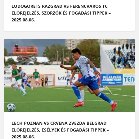
LUDOGORETS RAZGRAD VS FERENCVÁROS TC
ELŐREJELZÉS, SZORZÓK ÉS FOGADÁSI TIPPEK –
2025.08.06.
LECH POZNAN VS CRVENA ZVEZDA BELGRÁD
ELŐREJELZÉS, ESÉLYEK ÉS FOGADÁSI TIPPEK –
2025.08.06.