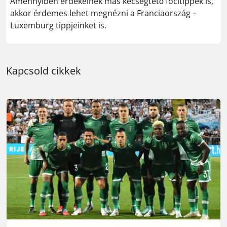
Amennyiben érdekelnek más kecsegtető focitippek is,
akkor érdemes lehet megnézni a Franciaország –
Luxemburg tippjeinket is.
Kapcsold cikkek