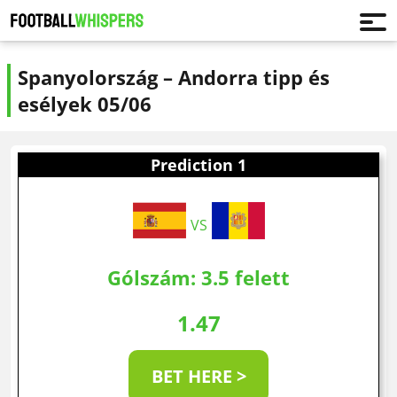
Spanyolország – Andorra tipp és
esélyek 05/06
Prediction 1
VS
Gólszám: 3.5 felett
1.47
BET HERE >