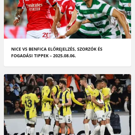
NICE VS BENFICA ELŐREJELZÉS, SZORZÓK ÉS
FOGADÁSI TIPPEK – 2025.08.06.