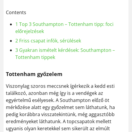
Contents
1
Top 3 Southampton – Tottenham tipp: foci
előrejelzések
2
Friss csapat infók, sérülések
3
Gyakran ismételt kérdések: Southampton –
Tottenham tippek
Tottenham győzelem
Viszonylag szoros meccsnek ígérkezik a kedd esti
találkozó, azonban még így is a vendégek az
egyértelmű esélyesek. A Southampton előző öt
mérkőzése alatt egy győzelmet sem láthatunk, ha
pedig korábbra visszatekintünk, még aggasztóbb
eredményeket láthatunk. A topcsapatok mellett
ugyanis olyan keretekkel sem sikerült az elmúlt