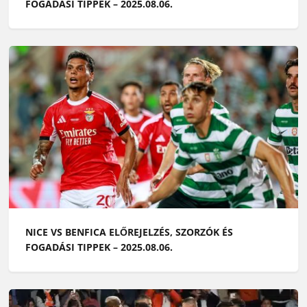
FOGADÁSI TIPPEK – 2025.08.06.
NICE VS BENFICA ELŐREJELZÉS, SZORZÓK ÉS
FOGADÁSI TIPPEK – 2025.08.06.