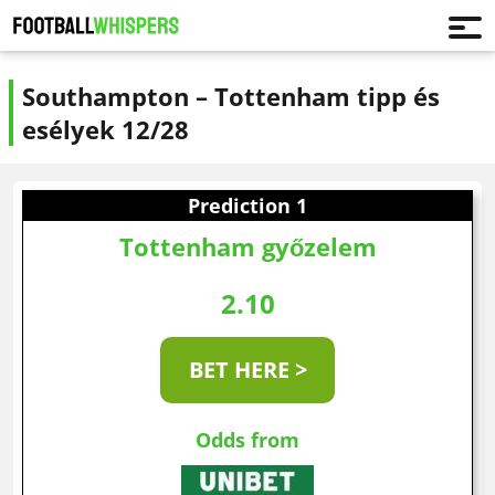
Southampton – Tottenham tipp és
esélyek 12/28
Prediction 1
Tottenham győzelem
2.10
BET HERE >
Odds from