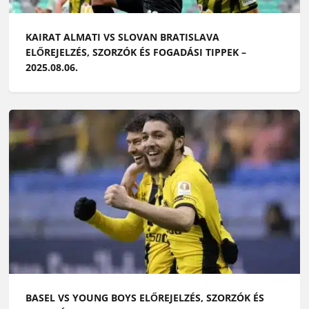
KAIRAT ALMATI VS SLOVAN BRATISLAVA
ELŐREJELZÉS, SZORZÓK ÉS FOGADÁSI TIPPEK –
2025.08.06.
BASEL VS YOUNG BOYS ELŐREJELZÉS, SZORZÓK ÉS