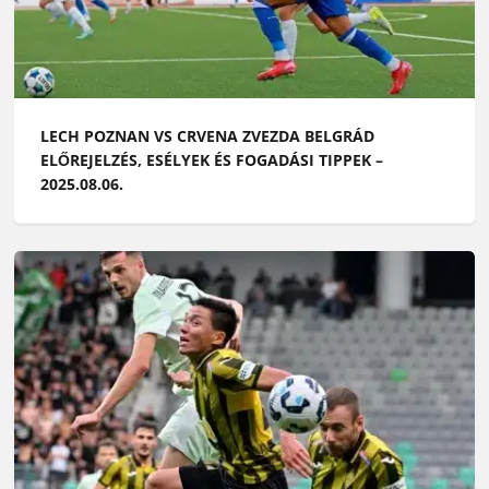
LECH POZNAN VS CRVENA ZVEZDA BELGRÁD
ELŐREJELZÉS, ESÉLYEK ÉS FOGADÁSI TIPPEK –
2025.08.06.