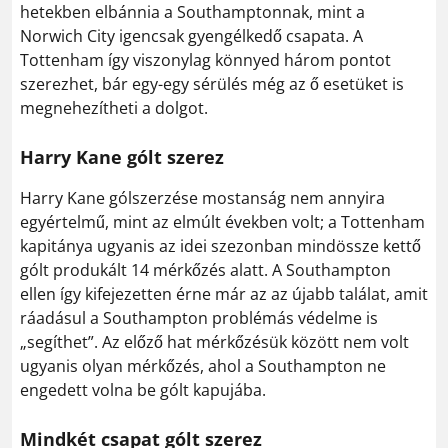
hetekben elbánnia a Southamptonnak, mint a
Norwich City igencsak gyengélkedő csapata. A
Tottenham így viszonylag könnyed három pontot
szerezhet, bár egy-egy sérülés még az ő esetüket is
megnehezítheti a dolgot.
Harry Kane gólt szerez
Harry Kane gólszerzése mostanság nem annyira
egyértelmű, mint az elmúlt években volt; a Tottenham
kapitánya ugyanis az idei szezonban mindössze kettő
gólt produkált 14 mérkőzés alatt. A Southampton
ellen így kifejezetten érne már az az újabb találat, amit
ráadásul a Southampton problémás védelme is
„segíthet”. Az előző hat mérkőzésük között nem volt
ugyanis olyan mérkőzés, ahol a Southampton ne
engedett volna be gólt kapujába.
Mindkét csapat gólt szerez