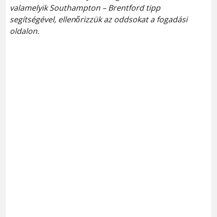
valamelyik Southampton – Brentford tipp
segítségével, ellenőrizzük az oddsokat a fogadási
oldalon.