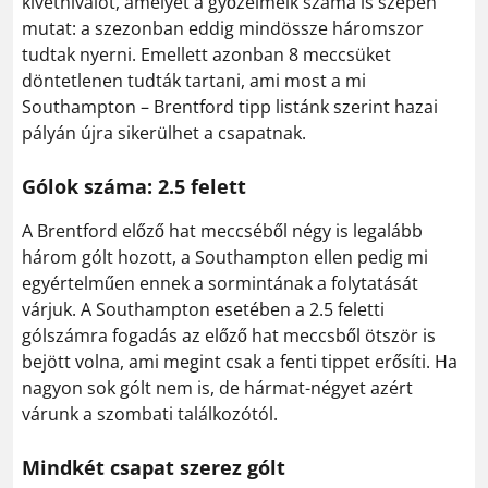
kivetnivalót, amelyet a győzelmeik száma is szépen
mutat: a szezonban eddig mindössze háromszor
tudtak nyerni. Emellett azonban 8 meccsüket
döntetlenen tudták tartani, ami most a mi
Southampton – Brentford tipp listánk szerint hazai
pályán újra sikerülhet a csapatnak.
Gólok száma: 2.5 felett
A Brentford előző hat meccséből négy is legalább
három gólt hozott, a Southampton ellen pedig mi
egyértelműen ennek a sormintának a folytatását
várjuk. A Southampton esetében a 2.5 feletti
gólszámra fogadás az előző hat meccsből ötször is
bejött volna, ami megint csak a fenti tippet erősíti. Ha
nagyon sok gólt nem is, de hármat-négyet azért
várunk a szombati találkozótól.
Mindkét csapat szerez gólt