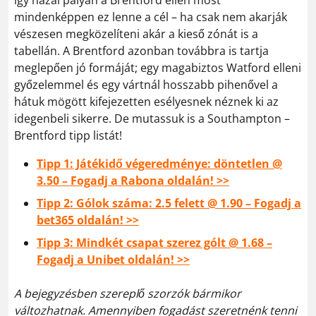
így hazai pályán a Brentford ellen most
mindenképpen ez lenne a cél – ha csak nem akarják
vészesen megközelíteni akár a kieső zónát is a
tabellán. A Brentford azonban továbbra is tartja
meglepően jó formáját; egy magabiztos Watford elleni
győzelemmel és egy vártnál hosszabb pihenővel a
hátuk mögött kifejezetten esélyesnek néznek ki az
idegenbeli sikerre. De mutassuk is a Southampton –
Brentford tipp listát!
Tipp 1: Játékidő végeredménye: döntetlen @
3.50 – Fogadj a Rabona oldalán! >>
Tipp 2: Gólok száma: 2.5 felett @ 1.90 – Fogadj a
bet365 oldalán! >>
Tipp 3: Mindkét csapat szerez gólt @ 1.68 –
Fogadj a Unibet oldalán! >>
A bejegyzésben szereplő szorzók bármikor
változhatnak. Amennyiben fogadást szeretnénk tenni