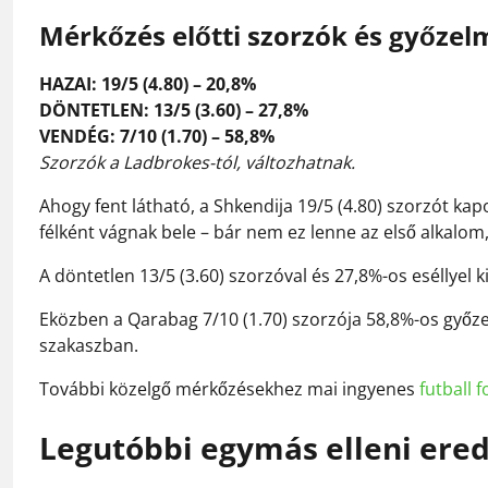
Mérkőzés előtti szorzók és győzelm
HAZAI: 19/5 (4.80) – 20,8%
DÖNTETLEN: 13/5 (3.60) – 27,8%
VENDÉG: 7/10 (1.70) – 58,8%
Szorzók a Ladbrokes-tól, változhatnak.
Ahogy fent látható, a Shkendija 19/5 (4.80) szorzót ka
félként vágnak bele – bár nem ez lenne az első alkalo
A döntetlen 13/5 (3.60) szorzóval és 27,8%-os eséllyel 
Eközben a Qarabag 7/10 (1.70) szorzója 58,8%-os győzel
szakaszban.
További közelgő mérkőzésekhez mai ingyenes
futball 
Legutóbbi egymás elleni ered