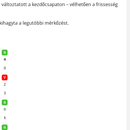
változtatott a kezdőcsapaton – vélhetően a frissesség
kihagyta a legutóbbi mérkőzést.
G
4
0
V
2
3
G
0
1
G