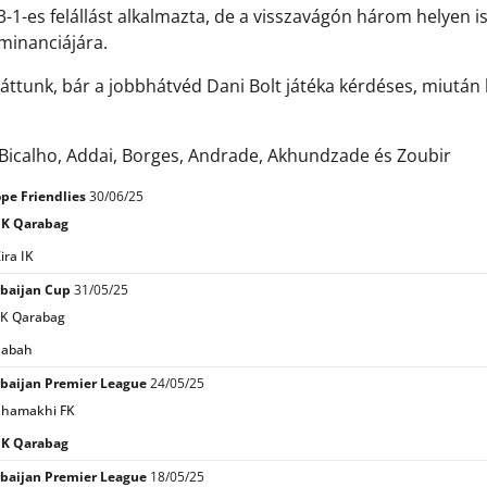
es felállást alkalmazta, de a visszavágón három helyen is 
minanciájára.
áttunk, bár a jobbhátvéd Dani Bolt játéka kérdéses, miután 
 Bicalho, Addai, Borges, Andrade, Akhundzade és Zoubir
pe Friendlies
30/06/25
FK Qarabag
ira IK
rbaijan Cup
31/05/25
FK Qarabag
Sabah
rbaijan Premier League
24/05/25
Shamakhi FK
FK Qarabag
rbaijan Premier League
18/05/25