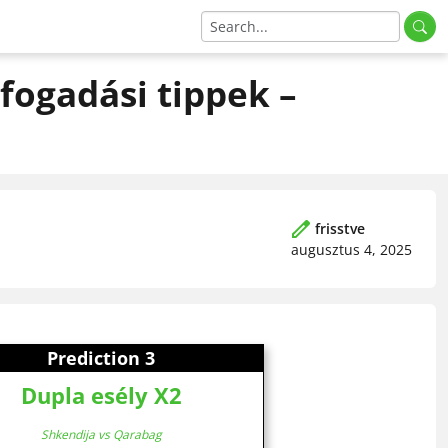
 fogadási tippek –
frisstve
augusztus 4, 2025
Prediction 3
Dupla esély X2
Shkendija vs Qarabag