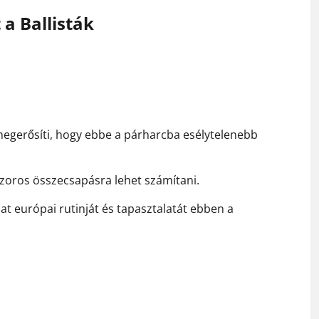
 a Ballisták
s megerősíti, hogy ebbe a párharcba esélytelenebb
 szoros összecsapásra lehet számítani.
at európai rutinját és tapasztalatát ebben a