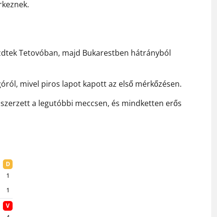
rkeznek.
kezdtek Tetovóban, majd Bukarestben hátrányból
óról, mivel piros lapot kapott az első mérkőzésen.
lt szerzett a legutóbbi meccsen, és mindketten erős
D
1
1
V