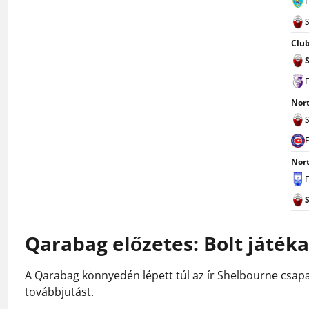
Club
F
Nort
F
Nort
F
Qarabag előzetes: Bolt játék
A Qarabag könnyedén lépett túl az ír Shelbourne csapa
továbbjutást.