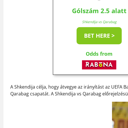
Gólszám 2.5 alatt
Shkendija vs Qarabag
BET HERE >
Odds from
A Shkendija célja, hogy átvegye az irányítást az UEFA
Qarabag csapatát. A Shkendija vs Qarabag előrejelzésü