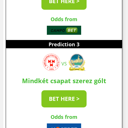
BET HERE >
Odds from
Prediction 3
VS
Mindkét csapat szerez gólt
BET HERE >
Odds from