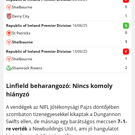
0
Shelbourne
1
Derry City
Republic of Ireland Premier Division
16/06/25
G
0
St Patricks
1
Shelbourne
Republic of Ireland Premier Division
13/06/25
V
1
Shelbourne
2
Shamrock Rovers
Linfield beharangozó: Nincs komoly
hiányzó
A vendégek az NIFL Jótékonysági Pajzs döntőjében
szombaton tizenegyesekkel kikaptak a Dungannon
Swifts ellen, de másnap egy barátságos meccsen
7–1-
re verték
a Newbuildings Utd-t, ami jó hangulatot