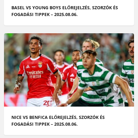
BASEL VS YOUNG BOYS ELŐREJELZÉS, SZORZÓK ÉS
FOGADÁSI TIPPEK – 2025.08.06.
NICE VS BENFICA ELŐREJELZÉS, SZORZÓK ÉS
FOGADÁSI TIPPEK – 2025.08.06.