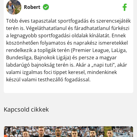
Robert
Több éves tapasztalat sportfogadás és szerencsejáték
terén is. Végeláthatatlanul és fáradhatatlanul fürkészi
a legnagyobb sportfogadási oldalak kínálatát. Ennek
köszönhetően folyamatos és naprakész ismeretekkel
rendelkezik a topligák terén (Premier League, LaLiga,
Bundesliga, Bajnokok Ligája) és persze a magyar
labdarúgó bajnokság terén is. Akár a „napi tuti”, akár
valami izgalmas foci tippet keresel, mindenkinek
készül valami testhezálló fogadással.
Kapcsold cikkek